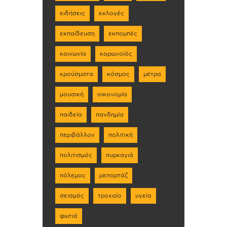
ειδήσεις
εκλογές
εκπαίδευση
εκπομπές
κοινωνία
κορωνοϊός
κρούσματα
κόσμος
μέτρα
μουσική
οικονομία
παιδεία
πανδημία
περιβάλλον
πολιτική
πολιτισμός
πυρκαγιά
πόλεμος
ρεπορτάζ
σεισμός
τροχαίο
υγεία
φωτιά