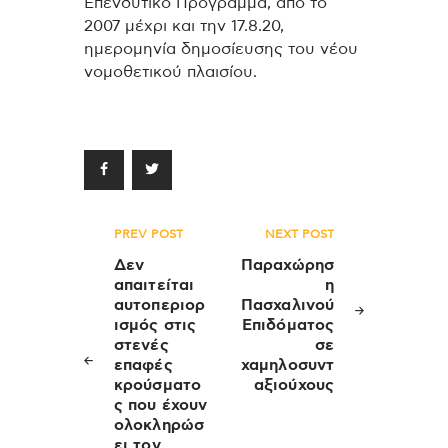
Επενδυτικό Πρόγραμμα, από το
2007 μέχρι και την 17.8.20,
ημερομηνία δημοσίευσης του νέου
νομοθετικού πλαισίου.
Πλοήγηση
PREV POST
NEXT POST
άρθρων
Δεν
Παραχώρησ
απαιτείται
η
αυτοπεριορ
Πασχαλινού
ισμός στις
Επιδόματος
στενές
σε
επαφές
χαμηλοσυντ
κρούσματο
αξιούχους
ς που έχουν
ολοκληρώσ
ει τον