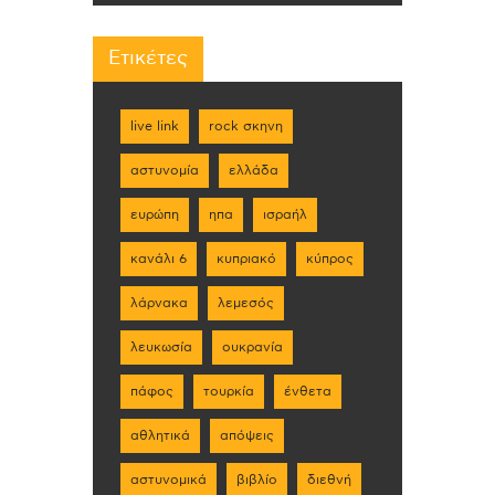
Ετικέτες
live link
rock σκηνη
αστυνομία
ελλάδα
ευρώπη
ηπα
ισραήλ
κανάλι 6
κυπριακό
κύπρος
λάρνακα
λεμεσός
λευκωσία
ουκρανία
πάφος
τουρκία
ένθετα
αθλητικά
απόψεις
αστυνομικά
βιβλίο
διεθνή