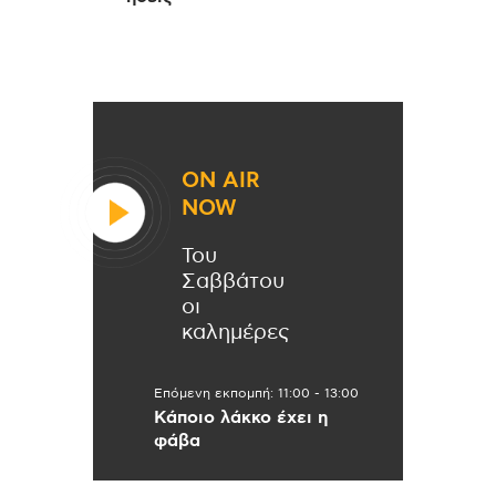
ON AIR
NOW
Του
Σαββάτου
οι
καλημέρες
Επόμενη εκπομπή:
11:00
-
13:00
Κάποιο λάκκο έχει η
φάβα