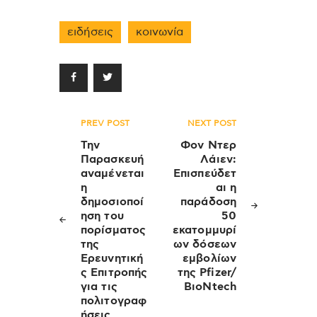
ειδήσεις
κοινωνία
Πλοήγηση
PREV POST
NEXT POST
άρθρων
Την
Φον Ντερ
Παρασκευή
Λάιεν:
αναμένεται
Eπισπεύδετ
η
αι η
δημοσιοποί
παράδοση
ηση του
50
πορίσματος
εκατομμυρί
της
ων δόσεων
Ερευνητική
εμβολίων
ς Επιτροπής
της Pfizer/
για τις
ΒιοΝtech
πολιτογραφ
ήσεις