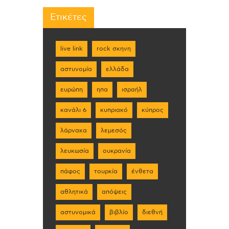
Ετικέτες
live link
rock σκηνη
αστυνομία
ελλάδα
ευρώπη
ηπα
ισραήλ
κανάλι 6
κυπριακό
κύπρος
λάρνακα
λεμεσός
λευκωσία
ουκρανία
πάφος
τουρκία
ένθετα
αθλητικά
απόψεις
αστυνομικά
βιβλίο
διεθνή