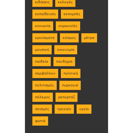
ειδήσεις
εκλογές
εκπαίδευση
εκπομπές
κοινωνία
κορωνοϊός
κρούσματα
κόσμος
μέτρα
μουσική
οικονομία
παιδεία
πανδημία
περιβάλλον
πολιτική
πολιτισμός
πυρκαγιά
πόλεμος
ρεπορτάζ
σεισμός
τροχαίο
υγεία
φωτιά