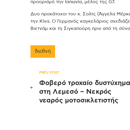
προορισμό την Ιαπωνία, μέλος της G7.
Δυο προκάτοχοι του κ. Σολτς (Άγγελα Μέρκε
την Κίνα. Ο Γερμανός καγκελάριος σχεδιάζε
Βιετνάμ και τη Σιγκαπούρη πριν από τη σύν
διεθνή
Πλοήγηση
PREV POST
Φοβερό τροχαίο δυστύχημ
άρθρων
στη Λεμεσό – Νεκρός
νεαρός μοτοσικλετιστής