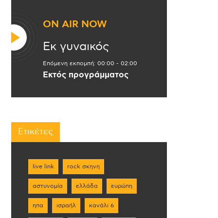
ON AIR NOW
Εκ γυναικός
Επόμενη εκπομπή:
00:00
-
02:00
Εκτός προγράμματος
Ετικέτες
live link
rock σκηνη
αστυνομία
ελλάδα
ευρώπη
ηπα
ισραήλ
κανάλι 6