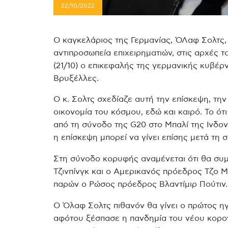
22/10/2022
Ο καγκελάριος της Γερμανίας, ΌΛαφ Σολτς,
αντιπροσωπεία επιχειρηματιών, στις αρχές
(21/10) ο επικεφαλής της γερμανικής κυβέ
Βρυξέλλες.
Ο κ. Σολτς σχεδίαζε αυτή την επίσκεψη, τη
οικονομία του κόσμου, εδώ και καιρό. Το ότ
από τη σύνοδο της G20 στο Μπαλί της Ινδονη
η επίσκεψη μπορεί να γίνει επίσης μετά τη 
Στη σύνοδο κορυφής αναμένεται ότι θα συμ
Τζινπίνγκ και ο Αμερικανός πρόεδρος Τζο Μπ
παρών ο Ρώσος πρόεδρος Βλαντίμιρ Πούτιν.
Ο Όλαφ Σολτς πιθανόν θα γίνει ο πρώτος ηγ
αφότου ξέσπασε η πανδημία του νέου κορονο