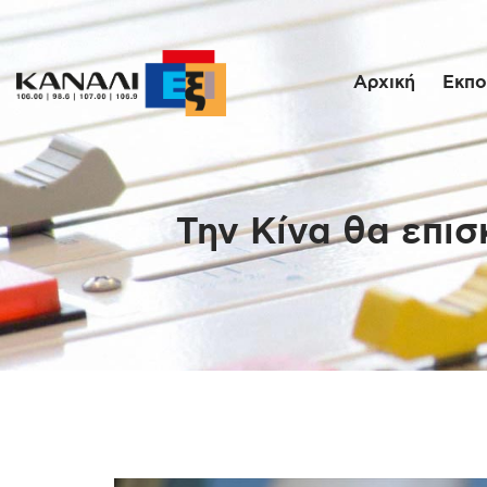
Αρχική
Εκπο
Την Κίνα θα επι