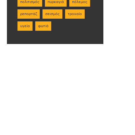
πολιτισμός
πυρκαγιά
πόλεμος
ρεπορτάζ
σεισμός
τροχαίο
υγεία
φωτιά