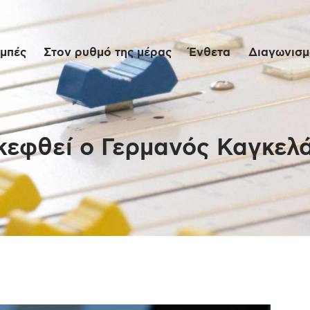
Αρχική
μπές
Στον ρυθμό της μέρας
Ένθετα
Διαγωνισμο
Εκπομπές
Στον ρυθμό της
μέρας
σκεφθεί ο Γερμανός Καγκελ
Ένθετα
Διαγωνισμοί/Live
Links
Ποιοι είμαστε