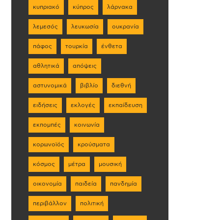
κυπριακό
κύπρος
λάρνακα
λεμεσός
λευκωσία
ουκρανία
πάφος
τουρκία
ένθετα
αθλητικά
απόψεις
αστυνομικά
βιβλίο
διεθνή
ειδήσεις
εκλογές
εκπαίδευση
εκπομπές
κοινωνία
κορωνοϊός
κρούσματα
κόσμος
μέτρα
μουσική
οικονομία
παιδεία
πανδημία
περιβάλλον
πολιτική