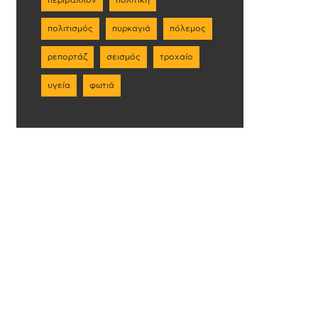
πολιτισμός
πυρκαγιά
πόλεμος
ρεπορτάζ
σεισμός
τροχαίο
υγεία
φωτιά