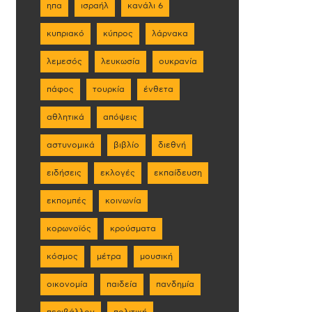
ηπα
ισραήλ
κανάλι 6
κυπριακό
κύπρος
λάρνακα
λεμεσός
λευκωσία
ουκρανία
πάφος
τουρκία
ένθετα
αθλητικά
απόψεις
αστυνομικά
βιβλίο
διεθνή
ειδήσεις
εκλογές
εκπαίδευση
εκπομπές
κοινωνία
κορωνοϊός
κρούσματα
κόσμος
μέτρα
μουσική
οικονομία
παιδεία
πανδημία
περιβάλλον
πολιτική