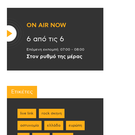
ON AIR NOW
6 από τις 6
Επόμενη εκπομπή:
07:00
-
08:00
Στον ρυθμό της μέρας
Ετικέτες
live link
rock σκηνη
αστυνομία
ελλάδα
ευρώπη