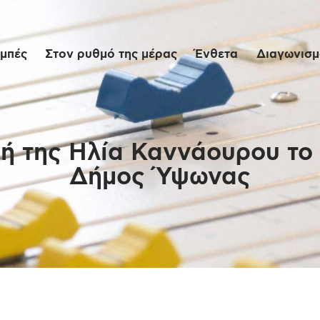
Αρχική
μπές
Στον ρυθμό της μέρας
Ένθετα
Διαγωνισμο
Εκπομπές
Στον ρυθμό της
μέρας
ή της Ηλία Καννάουρου το 2
Δήμος Ύψωνας
Ένθετα
Διαγωνισμοί/Live
Links
Ποιοι είμαστε