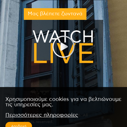
Μας βλέπετε ζωντανά
Χρησιμοποιούμε cookies για να βελτιώνουμε
τις υπηρεσίες μας.
Περισσότερες πληροφορίες
Copyright © 2026 by Kanali 6. All
rights reserved.
Αποδοχή