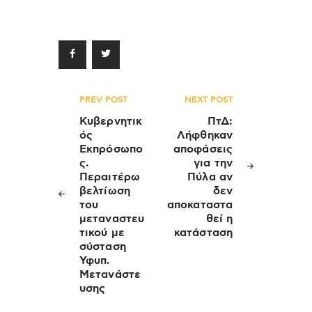
Πλοήγηση
PREV POST
NEXT POST
άρθρων
Κυβερνητικ
ΠτΔ:
ός
Λήφθηκαν
Εκπρόσωπο
αποφάσεις
ς.
για την
Περαιτέρω
Πύλα αν
βελτίωση
δεν
του
αποκαταστα
μεταναστευ
θεί η
τικού με
κατάσταση
σύσταση
Υφυπ.
Μετανάστε
υσης