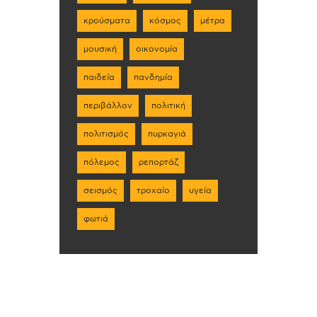
κρούσματα
κόσμος
μέτρα
μουσική
οικονομία
παιδεία
πανδημία
περιβάλλον
πολιτική
πολιτισμός
πυρκαγιά
πόλεμος
ρεπορτάζ
σεισμός
τροχαίο
υγεία
φωτιά