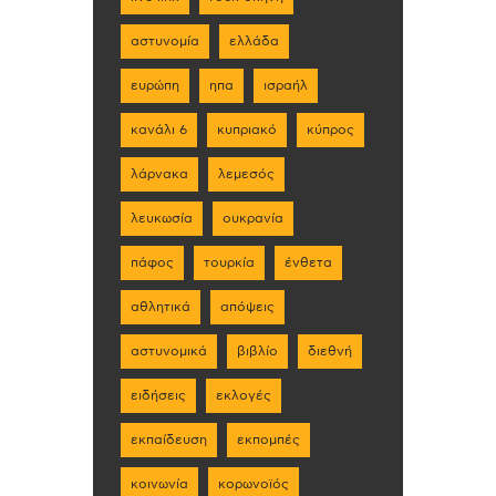
αστυνομία
ελλάδα
ευρώπη
ηπα
ισραήλ
κανάλι 6
κυπριακό
κύπρος
λάρνακα
λεμεσός
λευκωσία
ουκρανία
πάφος
τουρκία
ένθετα
αθλητικά
απόψεις
αστυνομικά
βιβλίο
διεθνή
ειδήσεις
εκλογές
εκπαίδευση
εκπομπές
κοινωνία
κορωνοϊός