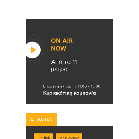
ON AIR
NOW
Από τα 11
μέτρα
Επόμενη εκπομπή:
11:00
-
13:00
Κυριακάτικη κομπανία
Ετικέτες
live link
rock σκηνη