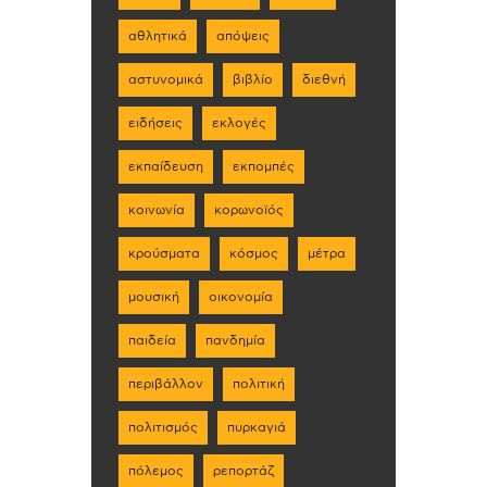
αθλητικά
απόψεις
αστυνομικά
βιβλίο
διεθνή
ειδήσεις
εκλογές
εκπαίδευση
εκπομπές
κοινωνία
κορωνοϊός
κρούσματα
κόσμος
μέτρα
μουσική
οικονομία
παιδεία
πανδημία
περιβάλλον
πολιτική
πολιτισμός
πυρκαγιά
πόλεμος
ρεπορτάζ