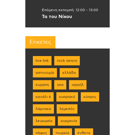
Επόμενη εκπομπή:
12:00
-
13:00
Τα του Νίκου
Ετικέτες
live link
rock σκηνη
αστυνομία
ελλάδα
ευρώπη
ηπα
ισραήλ
κανάλι 6
κυπριακό
κύπρος
λάρνακα
λεμεσός
λευκωσία
ουκρανία
πάφος
τουρκία
ένθετα