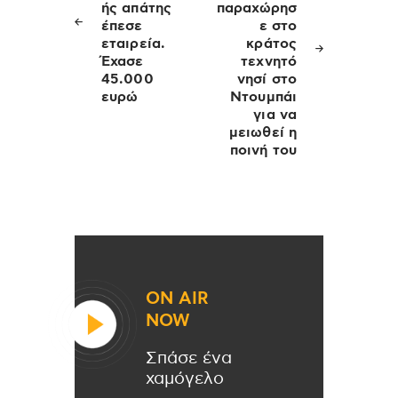
ής απάτης
παραχώρησ
έπεσε
ε στο
εταιρεία.
κράτος
Έχασε
τεχνητό
45.000
νησί στο
ευρώ
Ντουμπάι
για να
μειωθεί η
ποινή του
ON AIR
NOW
Σπάσε ένα
χαμόγελο