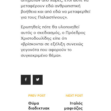
αιτημάτων από χώρες, έτσι ώστε να
μεταφέρουν εδώ ανθρωπιστική
βοήθεια και από εδώ να μεταφερθεί
για τους Παλαιστίνιους».
Ερωτηθείς πότε θα υλοποιηθεί
αυτός ο σχεδιασμός, ο Πρόεδρος
Χριστοδουλίδης είπε ότι
«βρίσκονται σε εξέλιξη συνεχώς
γεγονότα που αφορούν το
συγκεκριμένο θέμα».
Πλοήγηση
PREV POST
NEXT POST
άρθρων
Θύμα
Ιταλός
διαδικτυακ
μαφιόζος