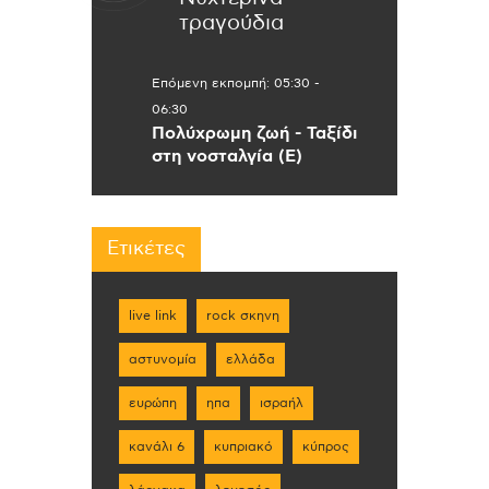
τραγούδια
Επόμενη εκπομπή:
05:30
-
06:30
Πολύχρωμη ζωή - Ταξίδι
στη νοσταλγία (Ε)
Ετικέτες
live link
rock σκηνη
αστυνομία
ελλάδα
ευρώπη
ηπα
ισραήλ
κανάλι 6
κυπριακό
κύπρος