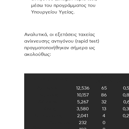
μέσω του προγράμματος του
Υπουργείου Υγείας.
Αναλυτικά, οι εξετάσεις ταχείας
ανίχνευσης αντιγόνου (rapid test)
πραγματοποιήθηκαν σήμερα ως
ακολούθως:
Αριθμός
Αριθμός
Ποσ
Επαρχία / Τομέας
τεστ
θετικών
θετικ
Λευκωσία
12,536
65
0,
Λεμεσός
10,157
86
0,
Λάρνακα
5,267
32
0,
Πάφος
3,580
13
0,
Αμμόχωστος
2,041
4
0,
Λευκωσία
232
0
Οίκοι