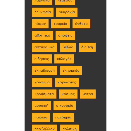
λάρνακα
λεμεσός
λευκωσία
ουκρανία
πάφος
τουρκία
ένθετα
αθλητικά
απόψεις
αστυνομικά
βιβλίο
διεθνή
ειδήσεις
εκλογές
εκπαίδευση
εκπομπές
κοινωνία
κορωνοϊός
κρούσματα
κόσμος
μέτρα
μουσική
οικονομία
παιδεία
πανδημία
περιβάλλον
πολιτική