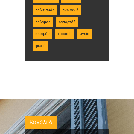
πολιτισμός
πυρκαγιά
πόλεμος
ρεπορτάζ
σεισμός
τροχαίο
υγεία
φωτιά
Κανάλι 6