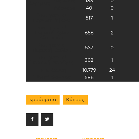
Λεμεσός
183
0
Ευγηρίας
Λάρνακα
40
0
Βιομηχανική
517
1
Περιοχή Ύψωνα
Βιομηχανική
Περιοχή Αγίου
656
2
Αθανασίου
Βιομηχανική
537
0
Περιοχή Ιδαλίου
Βιομηχανική
302
1
Περιοχή Μεσόγης
Εκπαίδευση
10,779
24
Εθνική Φρουρά
586
1
κρούσματα
Κύπρος