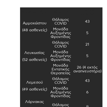
Αριθμός
Νοσηλευτήριο
Θάλαμος
Ασθενών
Θάλαμος
43
Αμμοχώστου
COVID
Μονάδα
(48 ασθενείς)
Αυξημένης
5
Φροντίδας
Θάλαμος
21
COVID
Μονάδα
Λευκωσίας
Αυξημένης
5
(52 ασθενείς)
Φροντίδας
Μονάδα
26 (4 εκτός
Εντατικής
αναπνευστήρα)
Θεραπείας
Θάλαμος
43
Λεμεσού
COVID
Μονάδα
(49 ασθενείς)
Αυξημένης
6
Φροντίδας
Λάρνακας
Θάλαμος
9