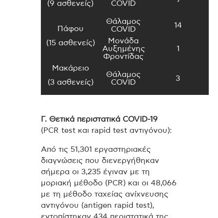
(9 ασθενείς)
COVID
Θάλαμος
14
Πάφου
COVID
Μονάδα
(15 ασθενείς)
Αυξημένης
1
Φροντίδας
Μακάρειο
Θάλαμος
3
(3 ασθενείς)
COVID
Γ. Θετικά περιστατικά
COVID
-19
(PCR test και rapid test αντιγόνου):
Από τις 51,301 εργαστηριακές
διαγνώσεις που διενεργήθηκαν
σήμερα οι 3,235 έγιναν με τη
μοριακή μέθοδο (PCR) και οι 48,066
με τη μέθοδο ταχείας ανίχνευσης
αντιγόνου (antigen rapid test),
εντοπίστηκαν 434 περιστατικά της