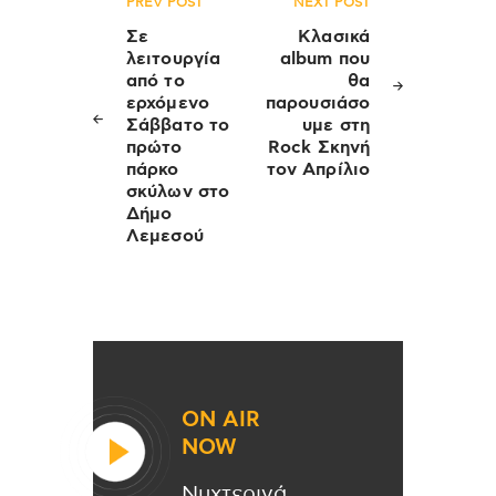
Πλοήγηση
PREV POST
NEXT POST
άρθρων
Σε
Κλασικά
λειτουργία
album που
από το
θα
ερχόμενο
παρουσιάσο
Σάββατο το
υμε στη
πρώτο
Rock Σκηνή
πάρκο
τον Απρίλιο
σκύλων στο
Δήμο
Λεμεσού
ON AIR
NOW
Νυχτερινά