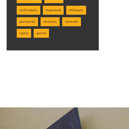
πολιτισμός
πυρκαγιά
πόλεμος
ρεπορτάζ
σεισμός
τροχαίο
υγεία
φωτιά