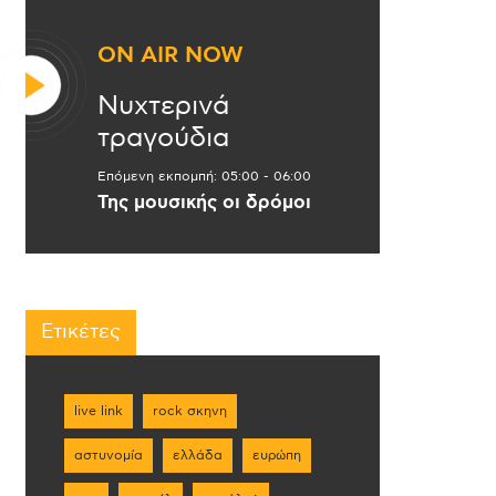
ON AIR NOW
Νυχτερινά
τραγούδια
Επόμενη εκπομπή:
05:00
-
06:00
Της μουσικής οι δρόμοι
Ετικέτες
live link
rock σκηνη
αστυνομία
ελλάδα
ευρώπη