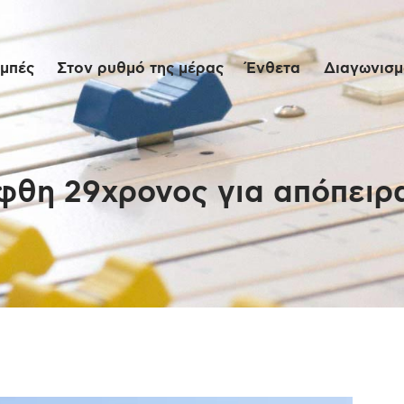
Αρχική
μπές
Στον ρυθμό της μέρας
Ένθετα
Διαγωνισμο
Εκπομπές
Στον ρυθμό της
μέρας
φθη 29χρονος για απόπειρ
Ένθετα
Διαγωνισμοί/Live
Links
Ποιοι είμαστε