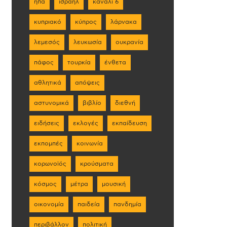
ηπα
ισραήλ
κανάλι 6
κυπριακό
κύπρος
λάρνακα
λεμεσός
λευκωσία
ουκρανία
πάφος
τουρκία
ένθετα
αθλητικά
απόψεις
αστυνομικά
βιβλίο
διεθνή
ειδήσεις
εκλογές
εκπαίδευση
εκπομπές
κοινωνία
κορωνοϊός
κρούσματα
κόσμος
μέτρα
μουσική
οικονομία
παιδεία
πανδημία
περιβάλλον
πολιτική