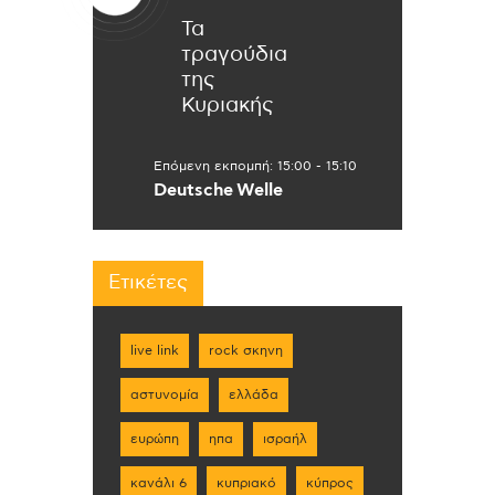
Τα
τραγούδια
της
Κυριακής
Επόμενη εκπομπή:
15:00
-
15:10
Deutsche Welle
Ετικέτες
live link
rock σκηνη
αστυνομία
ελλάδα
ευρώπη
ηπα
ισραήλ
κανάλι 6
κυπριακό
κύπρος