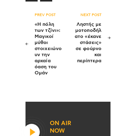
Πλοήγηση
PREV POST
NEXT POST
άρθρων
«Η πόλη
Ληστής με
των τζίνι»:
μοτοποδήλ
Μαγικοί
ατο «έκανε
μύθοι
στάσεις»
στοιχειώνο
σε φούρνο
υν την
και
αρχαία
περίπτερα
όαση του
Ομάν
ON AIR
NOW