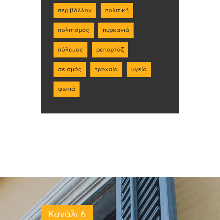
περιβάλλον
πολιτική
πολιτισμός
πυρκαγιά
πόλεμος
ρεπορτάζ
σεισμός
τροχαίο
υγεία
φωτιά
Κανάλι 6