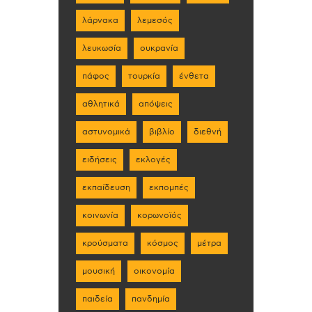
λάρνακα
λεμεσός
λευκωσία
ουκρανία
πάφος
τουρκία
ένθετα
αθλητικά
απόψεις
αστυνομικά
βιβλίο
διεθνή
ειδήσεις
εκλογές
εκπαίδευση
εκπομπές
κοινωνία
κορωνοϊός
κρούσματα
κόσμος
μέτρα
μουσική
οικονομία
παιδεία
πανδημία