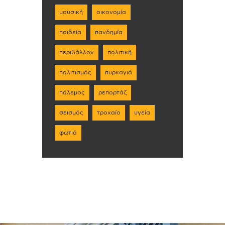
μουσική
οικονομία
παιδεία
πανδημία
περιβάλλον
πολιτική
πολιτισμός
πυρκαγιά
πόλεμος
ρεπορτάζ
σεισμός
τροχαίο
υγεία
φωτιά