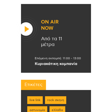
ON AIR
NOW
Από τα 11
μέτρα
Επόμενη εκπομπή:
11:00
-
13:00
Κυριακάτικη κομπανία
Ετικέτες
live link
rock σκηνη
αστυνομία
ελλάδα