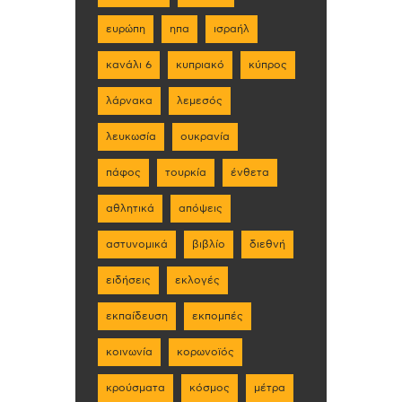
ευρώπη
ηπα
ισραήλ
κανάλι 6
κυπριακό
κύπρος
λάρνακα
λεμεσός
λευκωσία
ουκρανία
πάφος
τουρκία
ένθετα
αθλητικά
απόψεις
αστυνομικά
βιβλίο
διεθνή
ειδήσεις
εκλογές
εκπαίδευση
εκπομπές
κοινωνία
κορωνοϊός
κρούσματα
κόσμος
μέτρα