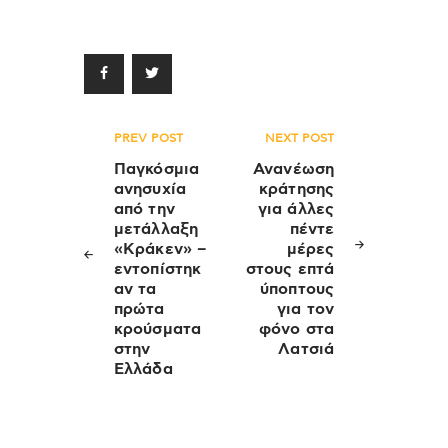
Πλοήγηση
PREV POST
NEXT POST
άρθρων
Παγκόσμια
Ανανέωση
ανησυχία
κράτησης
από την
για άλλες
μετάλλαξη
πέντε
«Κράκεν» –
μέρες
εντοπίστηκ
στους επτά
αν τα
ύποπτους
πρώτα
για τον
κρούσματα
φόνο στα
στην
Λατσιά
Ελλάδα