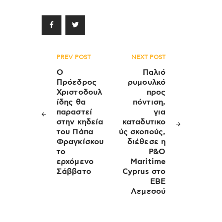
Πλοήγηση
PREV POST
NEXT POST
άρθρων
Ο
Παλιό
Πρόεδρος
ρυμουλκό
Χριστοδουλ
προς
ίδης θα
πόντιση,
παραστεί
για
στην κηδεία
καταδυτικο
του Πάπα
ύς σκοπούς,
Φραγκίσκου
διέθεσε η
το
P&O
ερχόμενο
Maritime
Σάββατο
Cyprus στο
ΕΒΕ
Λεμεσού