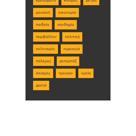
κρούσματα
κόσμος
μέτρα
μουσική
οικονομία
παιδεία
πανδημία
περιβάλλον
πολιτική
πολιτισμός
πυρκαγιά
πόλεμος
ρεπορτάζ
σεισμός
τροχαίο
υγεία
φωτιά