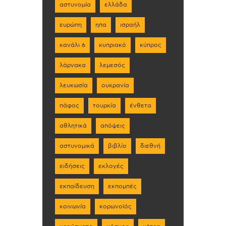
αστυνομία
ελλάδα
ευρώπη
ηπα
ισραήλ
κανάλι 6
κυπριακό
κύπρος
λάρνακα
λεμεσός
λευκωσία
ουκρανία
πάφος
τουρκία
ένθετα
αθλητικά
απόψεις
αστυνομικά
βιβλίο
διεθνή
ειδήσεις
εκλογές
εκπαίδευση
εκπομπές
κοινωνία
κορωνοϊός