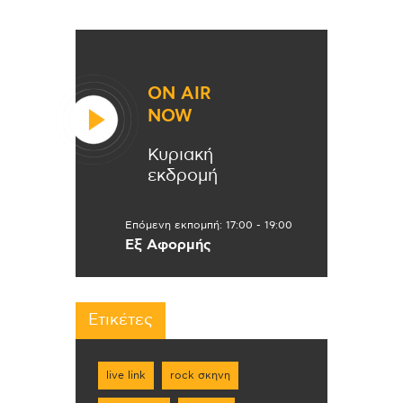
ON AIR
NOW
Κυριακή
εκδρομή
Επόμενη εκπομπή:
17:00
-
19:00
Εξ Αφορμής
Ετικέτες
live link
rock σκηνη