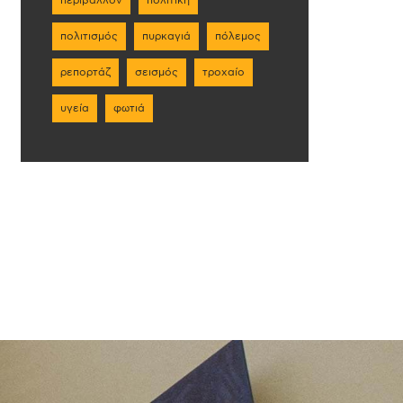
πολιτισμός
πυρκαγιά
πόλεμος
ρεπορτάζ
σεισμός
τροχαίο
υγεία
φωτιά