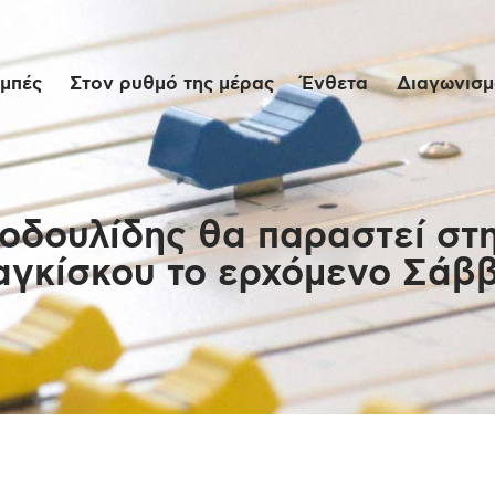
Αρχική
μπές
Στον ρυθμό της μέρας
Ένθετα
Διαγωνισμο
Εκπομπές
Στον ρυθμό της
μέρας
οδουλίδης θα παραστεί στη
γκίσκου το ερχόμενο Σάβ
Ένθετα
Διαγωνισμοί/Live
Links
Ποιοι είμαστε