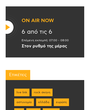
ON AIR NOW
6 από τις 6
Επόμενη εκπομπή:
07:00
-
08:00
Στον ρυθμό της μέρας
Ετικέτες
live link
rock σκηνη
αστυνομία
ελλάδα
ευρώπη