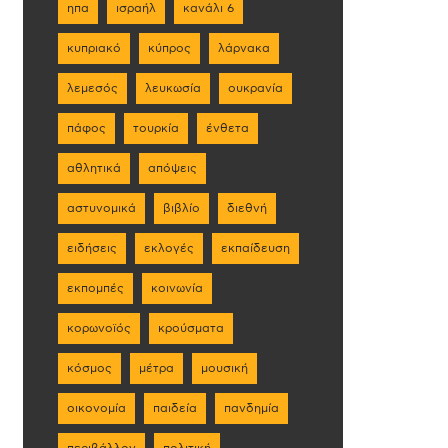
ηπα
ισραήλ
κανάλι 6
κυπριακό
κύπρος
λάρνακα
λεμεσός
λευκωσία
ουκρανία
πάφος
τουρκία
ένθετα
αθλητικά
απόψεις
αστυνομικά
βιβλίο
διεθνή
ειδήσεις
εκλογές
εκπαίδευση
εκπομπές
κοινωνία
κορωνοϊός
κρούσματα
κόσμος
μέτρα
μουσική
οικονομία
παιδεία
πανδημία
περιβάλλον
πολιτική