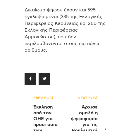
Δικαίωμα ψήφου έχουν και 595
εγκλωβισμένοι (335 της Εκλογικής
Περιφέρειας Κερύνειας και 260 της
Εκλογικής Περιφέρειας
Αμμοχώστου), που δεν
περιλαμβάνονται στους πιο πάνω
αριθμούς.
Πλοήγηση
PREV POST
NEXT POST
άρθρων
Έκκληση
Άρχισε
από τον
ομαλά η
ΟΗΕ για
ψηφοφορία
προστασία
για τις
των
Βουλευτικέ