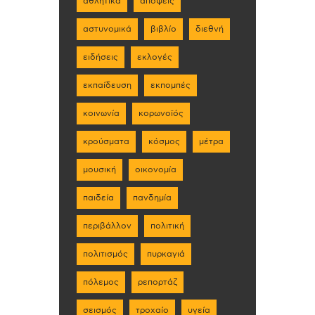
αθλητικά
απόψεις
αστυνομικά
βιβλίο
διεθνή
ειδήσεις
εκλογές
εκπαίδευση
εκπομπές
κοινωνία
κορωνοϊός
κρούσματα
κόσμος
μέτρα
μουσική
οικονομία
παιδεία
πανδημία
περιβάλλον
πολιτική
πολιτισμός
πυρκαγιά
πόλεμος
ρεπορτάζ
σεισμός
τροχαίο
υγεία