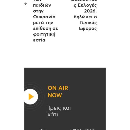
παιδιών
ς Εκλογές
στην
2026,
Ουκρανία
δηλώνει ο
μετά την
Γενικός
επίθεση σε
Εφορος
φοιτητική
εστία
ON AIR
NOW
Τρεις και
κάτι