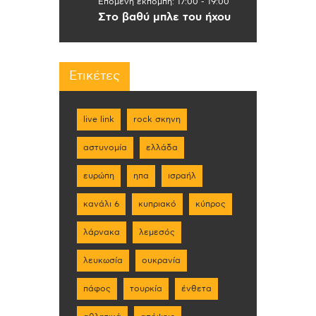
Επόμενη εκπομπή:
17:00
-
19:00
Στο βαθύ μπλε του ήχου
Ετικέτες
live link
rock σκηνη
αστυνομία
ελλάδα
ευρώπη
ηπα
ισραήλ
κανάλι 6
κυπριακό
κύπρος
λάρνακα
λεμεσός
λευκωσία
ουκρανία
πάφος
τουρκία
ένθετα