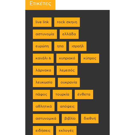
Ετικέτες
live link
rock σκηνη
αστυνομία
ελλάδα
ευρώπη
ηπα
ισραήλ
κανάλι 6
κυπριακό
κύπρος
λάρνακα
λεμεσός
λευκωσία
ουκρανία
πάφος
τουρκία
ένθετα
αθλητικά
απόψεις
αστυνομικά
βιβλίο
διεθνή
ειδήσεις
εκλογές