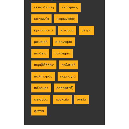
εκπαίδευση
εκπομπές
κοινωνία
κορωνοϊός
κρούσματα
κόσμος
μέτρα
μουσική
οικονομία
παιδεία
πανδημία
περιβάλλον
πολιτική
πολιτισμός
πυρκαγιά
πόλεμος
ρεπορτάζ
σεισμός
τροχαίο
υγεία
φωτιά