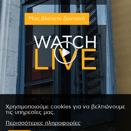
Μας βλέπετε ζωντανά
Χρησιμοποιούμε cookies για να βελτιώνουμε
τις υπηρεσίες μας.
Περισσότερες πληροφορίες
Copyright © 2026 by Kanali 6. All
rights reserved.