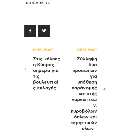
μεσάνυκτα.
Πλοήγηση
PREV POST
NEXT POST
άρθρων
Στις κάλπες
Σύλληψη
η Κύπρος
δύο
σήμερα για
προσώπων
τις
για
βουλευτικέ
υπόθεση
ς εκλογές
παράνομης
κατοχής
ναρκωτικώ
ν,
πυροβόλων
όπλων και
εκρηκτικών
υλών