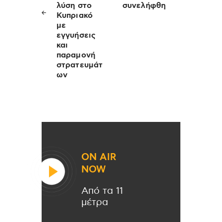
λύση στο
συνελήφθη
Κυπριακό
με
εγγυήσεις
και
παραμονή
στρατευμάτ
ων
ON AIR
NOW
Από τα 11
μέτρα