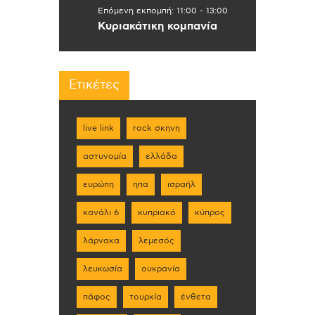
Επόμενη εκπομπή:
11:00
-
13:00
Κυριακάτικη κομπανία
Ετικέτες
live link
rock σκηνη
αστυνομία
ελλάδα
ευρώπη
ηπα
ισραήλ
κανάλι 6
κυπριακό
κύπρος
λάρνακα
λεμεσός
λευκωσία
ουκρανία
πάφος
τουρκία
ένθετα