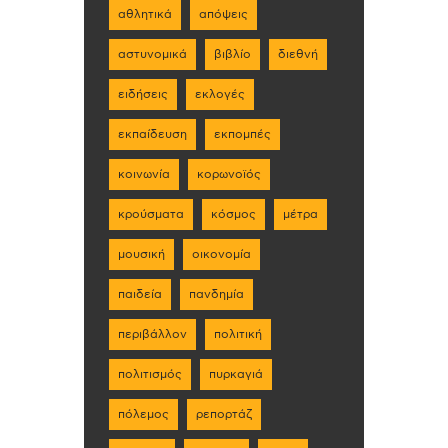
αθλητικά
απόψεις
αστυνομικά
βιβλίο
διεθνή
ειδήσεις
εκλογές
εκπαίδευση
εκπομπές
κοινωνία
κορωνοϊός
κρούσματα
κόσμος
μέτρα
μουσική
οικονομία
παιδεία
πανδημία
περιβάλλον
πολιτική
πολιτισμός
πυρκαγιά
πόλεμος
ρεπορτάζ