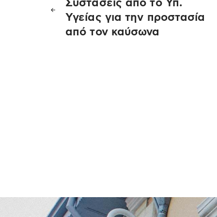
Συστάσεις από το Υπ.
άρθρων
Υγείας για την προστασία
από τον καύσωνα