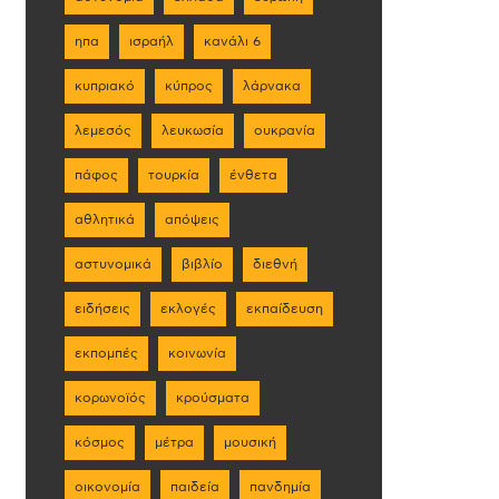
ηπα
ισραήλ
κανάλι 6
κυπριακό
κύπρος
λάρνακα
λεμεσός
λευκωσία
ουκρανία
πάφος
τουρκία
ένθετα
αθλητικά
απόψεις
αστυνομικά
βιβλίο
διεθνή
ειδήσεις
εκλογές
εκπαίδευση
εκπομπές
κοινωνία
κορωνοϊός
κρούσματα
κόσμος
μέτρα
μουσική
οικονομία
παιδεία
πανδημία