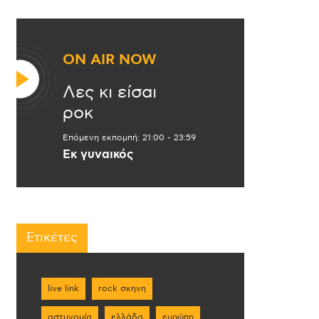
ON AIR NOW
Λες κι είσαι
ροκ
Επόμενη εκπομπή:
21:00
-
23:59
Εκ γυναικός
Ετικέτες
live link
rock σκηνη
αστυνομία
ελλάδα
ευρώπη