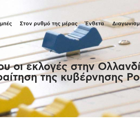
Αρχική
μπές
Στον ρυθμό της μέρας
Ένθετα
Διαγωνισμο
Εκπομπές
Στον ρυθμό της
μέρας
ου οι εκλογές στην Ολλανδί
ραίτηση της κυβέρνησης Ρο
Ένθετα
Διαγωνισμοί/Live
Links
Ποιοι είμαστε