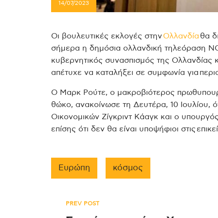
14/07/2023
Οι βουλευτικές εκλογές στην
Ολλανδία
θα δ
σήμερα η δημόσια ολλανδική τηλεόραση NO
κυβερνητικός συνασπισμός της Ολλανδίας
απέτυχε να καταλήξει σε συμφωνία για περ
Ο Μαρκ Ρούτε, ο μακροβιότερος πρωθυπουρ
θώκο, ανακοίνωσε τη Δευτέρα, 10 Ιουλίου, ό
Οικονομικών Ζίγκριντ Κάαγκ και ο υπουργ
επίσης ότι δεν θα είναι υποψήφιοι στις επικ
Ευρώπη
κόσμος
Πλοήγηση
PREV POST