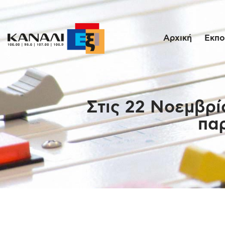
Αρχική
Εκπο
Στις 22 Νοεμβρί
πα