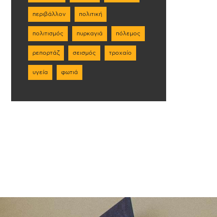
περιβάλλον
πολιτική
πολιτισμός
πυρκαγιά
πόλεμος
ρεπορτάζ
σεισμός
τροχαίο
υγεία
φωτιά