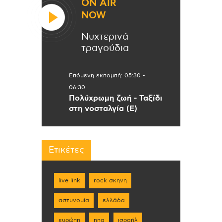
ON AIR
NOW
Νυχτερινά
τραγούδια
Επόμενη εκπομπή:
05:30
-
06:30
Πολύχρωμη ζωή - Ταξίδι
στη νοσταλγία (Ε)
Ετικέτες
live link
rock σκηνη
αστυνομία
ελλάδα
ευρώπη
ηπα
ισραήλ