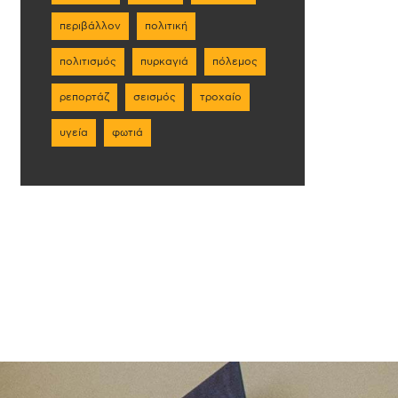
περιβάλλον
πολιτική
πολιτισμός
πυρκαγιά
πόλεμος
ρεπορτάζ
σεισμός
τροχαίο
υγεία
φωτιά