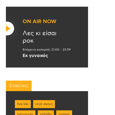
ON AIR NOW
Λες κι είσαι
ροκ
Επόμενη εκπομπή:
21:00
-
23:59
Εκ γυναικός
Ετικέτες
live link
rock σκηνη
αστυνομία
ελλάδα
ευρώπη