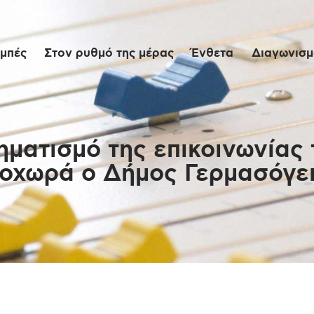
Αρχική
μπές
Στον ρυθμό της μέρας
Ένθετα
Διαγωνισμο
Εκπομπές
Στον ρυθμό της
μέρας
ματισμό της επικοινωνίας 
οχωρά ο Δήμος Γερμασόγε
Ένθετα
Διαγωνισμοί/Live
Links
Ποιοι είμαστε