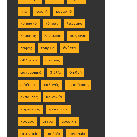
ηπα
ισραήλ
κανάλι 6
κυπριακό
κύπρος
λάρνακα
λεμεσός
λευκωσία
ουκρανία
πάφος
τουρκία
ένθετα
αθλητικά
απόψεις
αστυνομικά
βιβλίο
διεθνή
ειδήσεις
εκλογές
εκπαίδευση
εκπομπές
κοινωνία
κορωνοϊός
κρούσματα
κόσμος
μέτρα
μουσική
οικονομία
παιδεία
πανδημία