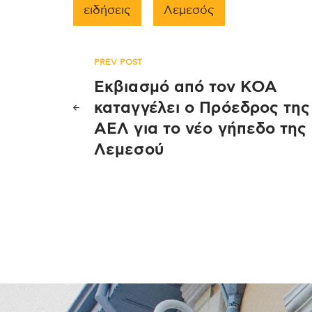
ειδήσεις
Λεμεσός
Πλοήγηση
PREV POST
Εκβιασμό από τον ΚΟΑ
άρθρων
καταγγέλει ο Πρόεδρος της
ΑΕΛ για το νέο γήπεδο της
Λεμεσού