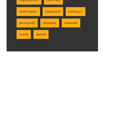
πολιτισμός
πυρκαγιά
πόλεμος
ρεπορτάζ
σεισμός
τροχαίο
υγεία
φωτιά