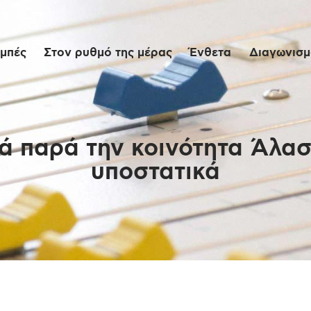
Αρχική
μπές
Στον ρυθμό της μέρας
Ένθετα
Διαγωνισμο
Εκπομπές
Στον ρυθμό της
μέρας
ιά παρά την κοινότητα Άλα
υποστατικά
Ένθετα
Διαγωνισμοί/Live
Links
Ποιοι είμαστε