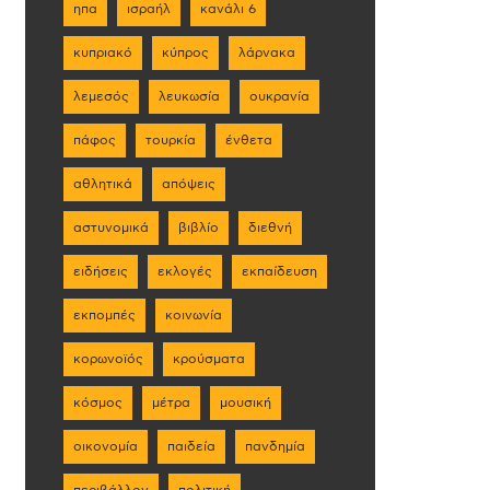
ηπα
ισραήλ
κανάλι 6
κυπριακό
κύπρος
λάρνακα
λεμεσός
λευκωσία
ουκρανία
πάφος
τουρκία
ένθετα
αθλητικά
απόψεις
αστυνομικά
βιβλίο
διεθνή
ειδήσεις
εκλογές
εκπαίδευση
εκπομπές
κοινωνία
κορωνοϊός
κρούσματα
κόσμος
μέτρα
μουσική
οικονομία
παιδεία
πανδημία
περιβάλλον
πολιτική