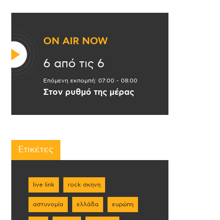
ON AIR NOW
6 από τις 6
Επόμενη εκπομπή:
07:00
-
08:00
Στον ρυθμό της μέρας
Ετικέτες
live link
rock σκηνη
αστυνομία
ελλάδα
ευρώπη