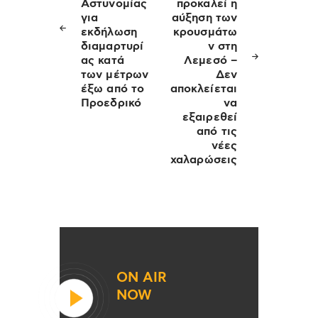
Αστυνομίας
προκαλεί η
για
αύξηση των
εκδήλωση
κρουσμάτω
διαμαρτυρί
ν στη
ας κατά
Λεμεσό –
των μέτρων
Δεν
έξω από το
αποκλείεται
Προεδρικό
να
εξαιρεθεί
από τις
νέες
χαλαρώσεις
ON AIR
NOW