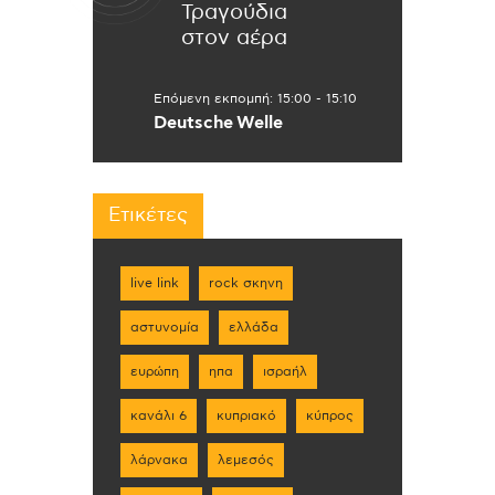
Τραγούδια
στον αέρα
Επόμενη εκπομπή:
15:00
-
15:10
Deutsche Welle
Ετικέτες
live link
rock σκηνη
αστυνομία
ελλάδα
ευρώπη
ηπα
ισραήλ
κανάλι 6
κυπριακό
κύπρος
λάρνακα
λεμεσός