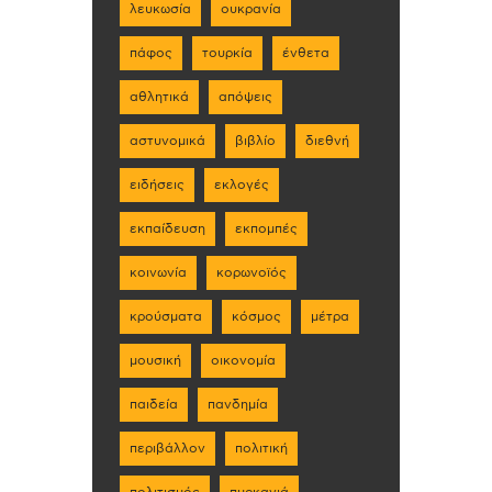
λευκωσία
ουκρανία
πάφος
τουρκία
ένθετα
αθλητικά
απόψεις
αστυνομικά
βιβλίο
διεθνή
ειδήσεις
εκλογές
εκπαίδευση
εκπομπές
κοινωνία
κορωνοϊός
κρούσματα
κόσμος
μέτρα
μουσική
οικονομία
παιδεία
πανδημία
περιβάλλον
πολιτική