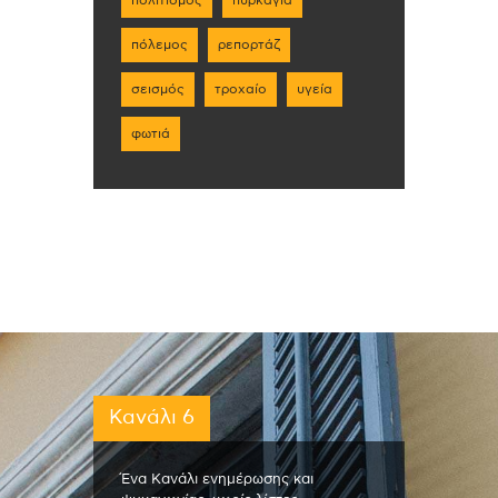
πολιτισμός
πυρκαγιά
πόλεμος
ρεπορτάζ
σεισμός
τροχαίο
υγεία
φωτιά
Κανάλι 6
Ένα Κανάλι ενημέρωσης και