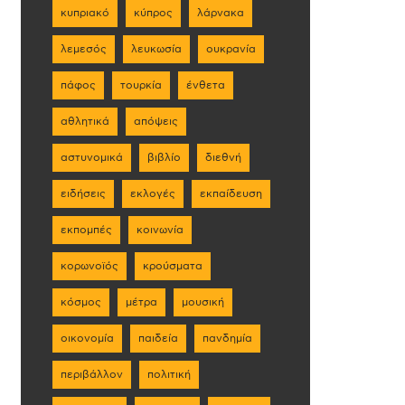
κυπριακό
κύπρος
λάρνακα
λεμεσός
λευκωσία
ουκρανία
πάφος
τουρκία
ένθετα
αθλητικά
απόψεις
αστυνομικά
βιβλίο
διεθνή
ειδήσεις
εκλογές
εκπαίδευση
εκπομπές
κοινωνία
κορωνοϊός
κρούσματα
κόσμος
μέτρα
μουσική
οικονομία
παιδεία
πανδημία
περιβάλλον
πολιτική