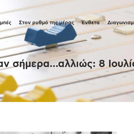
Αρχική
μπές
Στον ρυθμό της μέρας
Ένθετα
Διαγωνισμο
Εκπομπές
Στον ρυθμό της
μέρας
αν σήμερα…αλλιώς: 8 Ιουλί
Ένθετα
Διαγωνισμοί/Live
Links
Ποιοι είμαστε