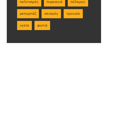
πολιτισμός
πυρκαγιά
πόλεμος
ρεπορτάζ
σεισμός
τροχαίο
υγεία
φωτιά