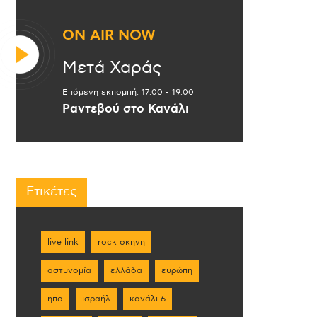
ON AIR NOW
Μετά Χαράς
Επόμενη εκπομπή:
17:00
-
19:00
Ραντεβού στο Κανάλι
Ετικέτες
live link
rock σκηνη
αστυνομία
ελλάδα
ευρώπη
ηπα
ισραήλ
κανάλι 6