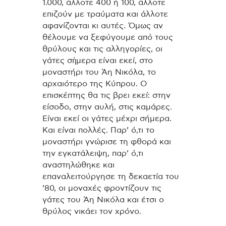
1.000, άλλοτε 400 ή 100, άλλοτε
επιζούν με τραύματα και άλλοτε
αφανίζονται κι αυτές. Όμως αν
θέλουμε να ξεφύγουμε από τους
θρύλους και τις αλληγορίες, οι
γάτες σἠμερα είναι εκεί, στο
μοναστήρι του Άη Νικόλα, το
αρχαιότερο της Κύπρου. Ο
επισκέπτης θα τις βρει εκεί: στην
είσοδο, στην αυλή, στις καμάρες.
Είναι εκεί οι γάτες μέχρι σήμερα.
Και είναι πολλές. Παρ’ ό,τι το
μοναστήρι γνώρισε τη φθορά και
την εγκατάλειψη, παρ’ ό,τι
αναστηλώθηκε και
επαναλειτούργησε τη δεκαετία του
’80, οι μοναχές φροντίζουν τις
γάτες του Άη Νικόλα και έτσι ο
θρύλος νικάει τον χρόνο.