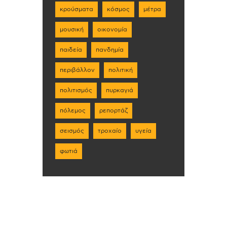
κρούσματα
κόσμος
μέτρα
μουσική
οικονομία
παιδεία
πανδημία
περιβάλλον
πολιτική
πολιτισμός
πυρκαγιά
πόλεμος
ρεπορτάζ
σεισμός
τροχαίο
υγεία
φωτιά