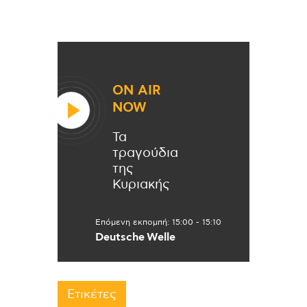
ON AIR
NOW
Τα
τραγούδια
της
Κυριακής
Επόμενη εκπομπή:
15:00
-
15:10
Deutsche Welle
Ετικέτες