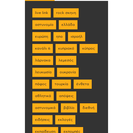
live link
rock σκηνη
αστυνομία
ελλάδα
ευρώπη
ηπα
ισραήλ
κανάλι 6
κυπριακό
κύπρος
λάρνακα
λεμεσός
λευκωσία
ουκρανία
πάφος
τουρκία
ένθετα
αθλητικά
απόψεις
αστυνομικά
βιβλίο
διεθνή
ειδήσεις
εκλογές
εκπαίδευση
εκπομπές