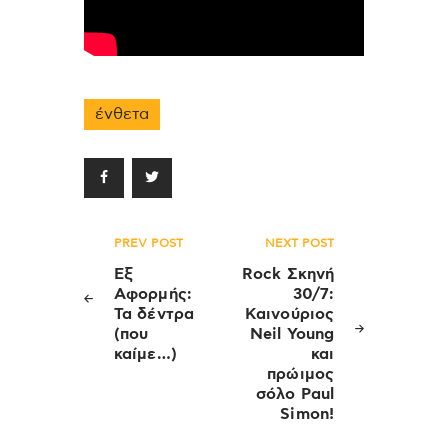
ένθετα
Πλοήγηση
PREV POST
NEXT POST
άρθρων
Εξ
Rock Σκηνή
Αφορμής:
30/7:
Τα δέντρα
Καινούριος
(που
Neil Young
καίμε…)
και
πρώιμος
σόλο Paul
Simon!