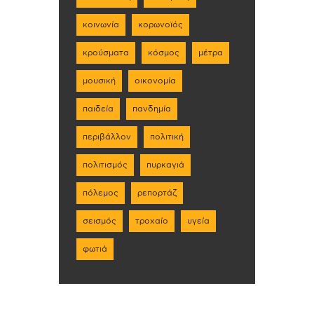
κοινωνία
κορωνοϊός
κρούσματα
κόσμος
μέτρα
μουσική
οικονομία
παιδεία
πανδημία
περιβάλλον
πολιτική
πολιτισμός
πυρκαγιά
πόλεμος
ρεπορτάζ
σεισμός
τροχαίο
υγεία
φωτιά