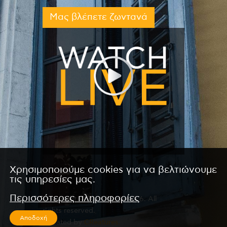
Μας βλέπετε ζωντανά
Χρησιμοποιούμε cookies για να βελτιώνουμε
τις υπηρεσίες μας.
Περισσότερες πληροφορίες
Copyright © 2026 by Kanali 6. All
rights reserved.
Αποδοχή
CReated by
CReatures.