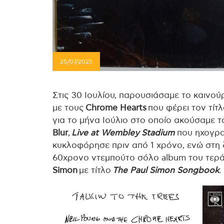
25/07/2025
Στις 30 Ιουλίου, παρουσιάσαμε το καινο
με τους
Chrome Hearts
που φέρει τον τίτ
για το μήνα Ιούλιο στο οποίο ακούσαμε τ
Blur
,
Live at Wembley Stadium
που ηχογρα
κυκλοφόρησε πριν από 1 χρόνο, ενώ στη
60χρονο ντεμπούτο σόλο album του τερ
Simon
με τίτλο
The Paul Simon Songbook
.