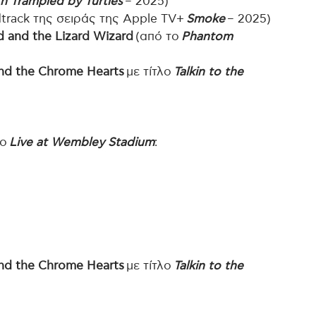
h Trampled by Turtles
– 2025)
track της σειράς της Apple TV+
Smoke
– 2025)
d and the Lizard Wizard
(από το
Phantom
nd the Chrome Hearts
με τίτλο
Talkin to the
λο
Live at Wembley Stadium
:
nd the Chrome Hearts
με τίτλο
Talkin to the