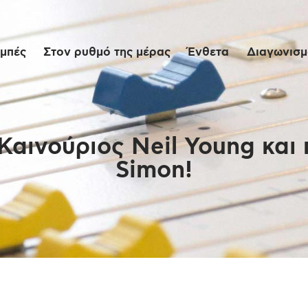
Αρχική
μπές
Στον ρυθμό της μέρας
Ένθετα
Διαγωνισμο
Εκπομπές
Στον ρυθμό της
μέρας
Καινούριος Neil Young και
Simon!
Ένθετα
Διαγωνισμοί/Live
Links
Ποιοι είμαστε