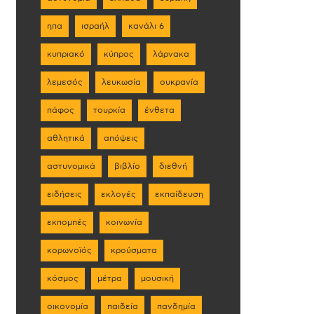
ηπα
ισραήλ
κανάλι 6
κυπριακό
κύπρος
λάρνακα
λεμεσός
λευκωσία
ουκρανία
πάφος
τουρκία
ένθετα
αθλητικά
απόψεις
αστυνομικά
βιβλίο
διεθνή
ειδήσεις
εκλογές
εκπαίδευση
εκπομπές
κοινωνία
κορωνοϊός
κρούσματα
κόσμος
μέτρα
μουσική
οικονομία
παιδεία
πανδημία