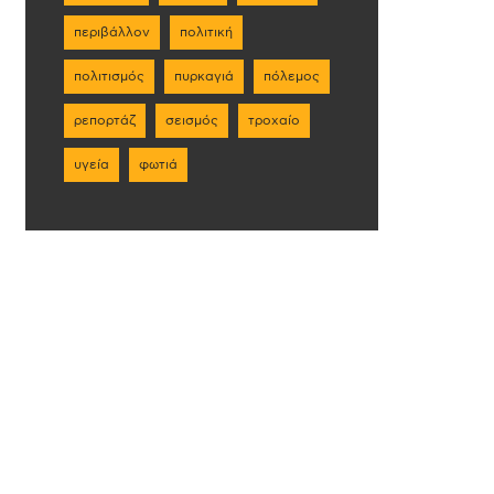
περιβάλλον
πολιτική
πολιτισμός
πυρκαγιά
πόλεμος
ρεπορτάζ
σεισμός
τροχαίο
υγεία
φωτιά