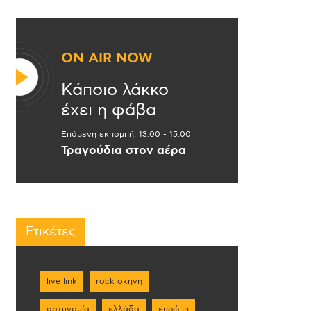
ON AIR NOW
Κάποιο λάκκο
έχει η φάβα
Επόμενη εκπομπή:
13:00
-
15:00
Τραγούδια στον αέρα
Ετικέτες
live link
rock σκηνη
αστυνομία
ελλάδα
ευρώπη