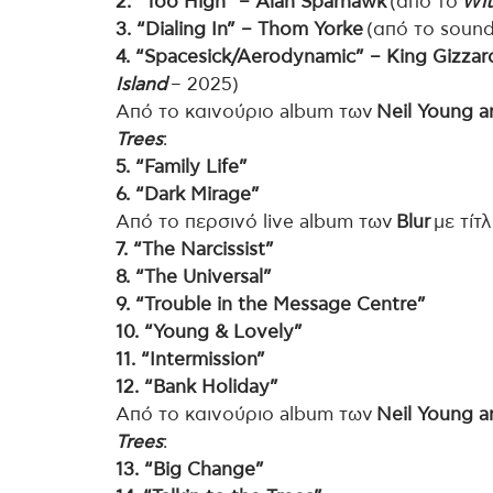
2. “Too High” – Alan Sparhawk
(από το
Wit
3.
“Dialing In” – Thom Yorke
(από το sound
4.
“Spacesick/Aerodynamic” – King Gizzar
Island
– 2025)
Από το καινούριο album των
Neil Young a
Trees
:
5. “Family Life”
6. “Dark Mirage”
Από το περσινό live album των
Blur
με τίτ
7. “The Narcissist”
8. “The Universal”
9. “Trouble in the Message Centre”
10. “Young & Lovely”
11. “Intermission”
12. “Bank Holiday”
Από το καινούριο album των
Neil Young a
Trees
:
13. “Big Change”