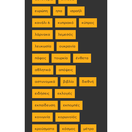
ευρώπη
ηπα
ισραήλ
κανάλι 6
κυπριακό
κύπρος
λάρνακα
λεμεσός
λευκωσία
ουκρανία
πάφος
τουρκία
ένθετα
αθλητικά
απόψεις
αστυνομικά
βιβλίο
διεθνή
ειδήσεις
εκλογές
εκπαίδευση
εκπομπές
κοινωνία
κορωνοϊός
κρούσματα
κόσμος
μέτρα