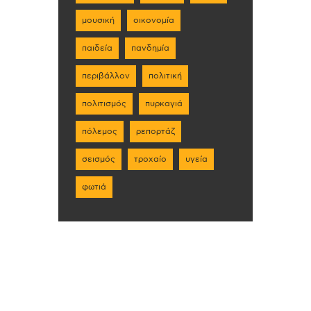
μουσική
οικονομία
παιδεία
πανδημία
περιβάλλον
πολιτική
πολιτισμός
πυρκαγιά
πόλεμος
ρεπορτάζ
σεισμός
τροχαίο
υγεία
φωτιά