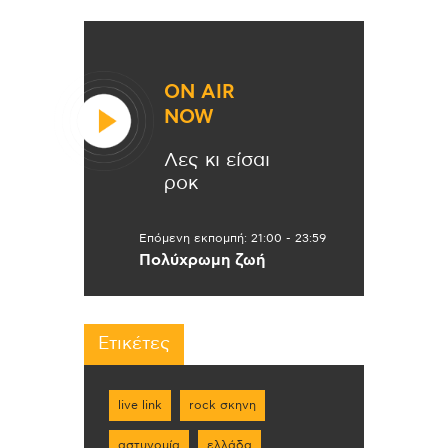
ON AIR
NOW
Λες κι είσαι
ροκ
Επόμενη εκπομπή:
21:00
-
23:59
Πολύχρωμη ζωή
Ετικέτες
live link
rock σκηνη
αστυνομία
ελλάδα