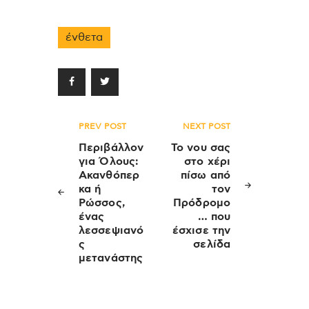
ένθετα
Πλοήγηση
PREV POST
NEXT POST
άρθρων
Περιβάλλον
Το νου σας
για Όλους:
στο χέρι
Ακανθόπερ
πίσω από
κα ή
τον
Ρώσσος,
Πρόδρομο
ένας
… που
λεσσεψιανό
έσχισε την
ς
σελίδα
μετανάστης