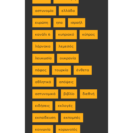
αστυνομία
ελλάδα
ευρώπη
ηπα
ισραήλ
κανάλι 6
κυπριακό
κύπρος
λάρνακα
λεμεσός
λευκωσία
ουκρανία
πάφος
τουρκία
ένθετα
αθλητικά
απόψεις
αστυνομικά
βιβλίο
διεθνή
ειδήσεις
εκλογές
εκπαίδευση
εκπομπές
κοινωνία
κορωνοϊός