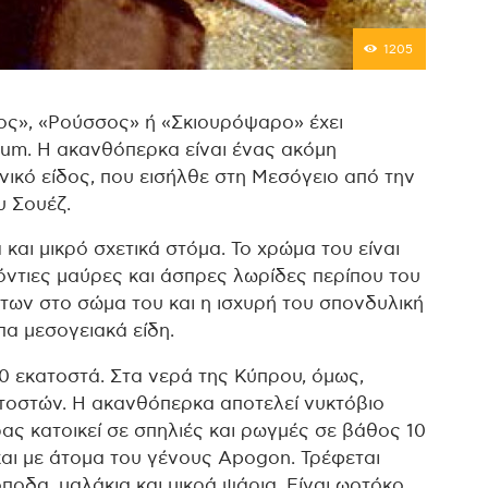
1205
ς», «Ρούσσος» ή «Σκιουρόψαρο» έχει
rum. Η ακανθόπερκα είναι ένας ακόμη
ικό είδος, που εισήλθε στη Μεσόγειο από την
 Σουέζ.
και μικρό σχετικά στόμα. Το χρώμα του είναι
ντιες μαύρες και άσπρες λωρίδες περίπου του
άτων στο σώμα του και η ισχυρή του σπονδυλική
πα μεσογειακά είδη.
0 εκατοστά. Στα νερά της Κύπρου, όμως,
ατοστών. Η ακανθόπερκα αποτελεί νυκτόβιο
ρας κατοικεί σε σπηλιές και ρωγμές σε βάθος 10
και με άτομα του γένους Apogon. Τρέφεται
ποδα, μαλάκια και μικρά ψάρια. Είναι ωοτόκο