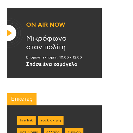
ON AIR NOW
Μικρόφωνο
στον πολίτη
Επόμενη εκπομπή:
10:00
-
12:00
Σπάσε ένα χαμόγελο
Ετικέτες
live link
rock σκηνη
αστυνομία
ελλάδα
ευρώπη