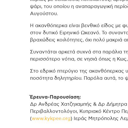
ψάρι, του οποίου η αναπαραγωγική περίοδ
Αυγούστου.
Η ακανθόπερκα είναι βενθικό είδος με 
στον δυτικό Ειρηνικό Ωκεανό. Το συναντο
βραχώδεις κοιλότητες, όχι πολύ μακριά α
Συναντάται αρκετά συχνά στα παράλια τ
περισσότερο νότια, σε νησιά όπως η Κως,
Στο εδρικό πτερύγιο της ακανθόπερκας υπ
ποσότητα δηλητηρίου. Παρόλα αυτά, το ψ
Έρευνα-Παρουσίαση:
Δρ Ανδρέας Χατζηχαμπής & Δρ Δήμητρα 
Περιβαλλοντολόγοι, Κυπριακό Κέντρο Πε
(
www.kykpee.org
) Ιεράς Μητρόπολης Λε