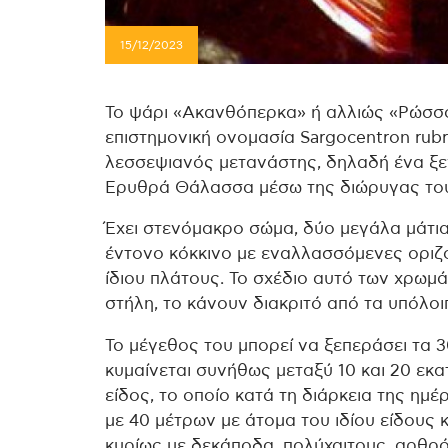
15/12/2023
Το ψάρι «Ακανθόπερκα» ή αλλιώς «Ρώσσο
επιστημονική ονομασία Sargocentron rub
λεσσεψιανός μετανάστης, δηλαδή ένα ξεν
Ερυθρά Θάλασσα μέσω της διώρυγας του
Έχει στενόμακρο σώμα, δύο μεγάλα μάτια 
έντονο κόκκινο με εναλλασσόμενες οριζό
ίδιου πλάτους. Το σχέδιο αυτό των χρωμ
στήλη, το κάνουν διακριτό από τα υπόλοι
Το μέγεθος του μπορεί να ξεπεράσει τα 3
κυμαίνεται συνήθως μεταξύ 10 και 20 εκ
είδος, το οποίο κατά τη διάρκεια της ημέ
με 40 μέτρων με άτομα του ιδίου είδους 
κυρίως με δεκάποδα, πολύχαιτους, αρθρό