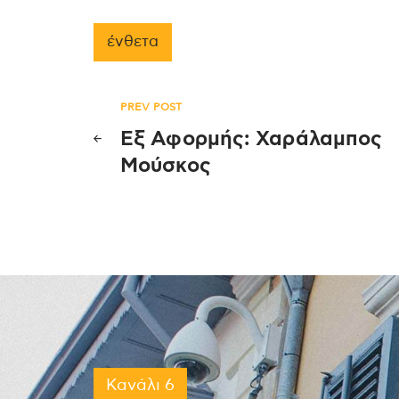
ένθετα
Πλοήγηση
PREV POST
Εξ Αφορμής: Χαράλαμπος
άρθρων
Μούσκος
Κανάλι 6