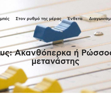
Αρχική
μπές
Στον ρυθμό της μέρας
Ένθετα
Διαγωνισμο
Εκπομπές
Στον ρυθμό της
μέρας
υς: Ακανθόπερκα ή Ρώσσο
μετανάστης
Ένθετα
Διαγωνισμοί/Live
Links
Ποιοι είμαστε