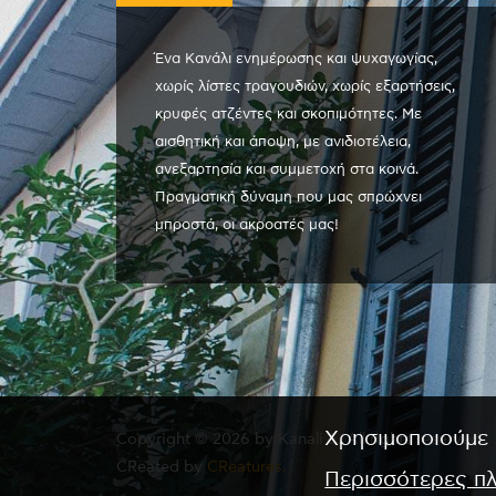
Ένα Κανάλι ενημέρωσης και ψυχαγωγίας,
χωρίς λίστες τραγουδιών, χωρίς εξαρτήσεις,
κρυφές ατζέντες και σκοπιμότητες. Με
αισθητική και άποψη, με ανιδιοτέλεια,
ανεξαρτησία και συμμετοχή στα κοινά.
Πραγματική δύναμη που μας σπρώχνει
μπροστά, οι ακροατές μας!
Χρησιμοποιούμε 
Copyright © 2026 by Kanali 6. All rights reserved.
CReated by
CReatures.
Περισσότερες π