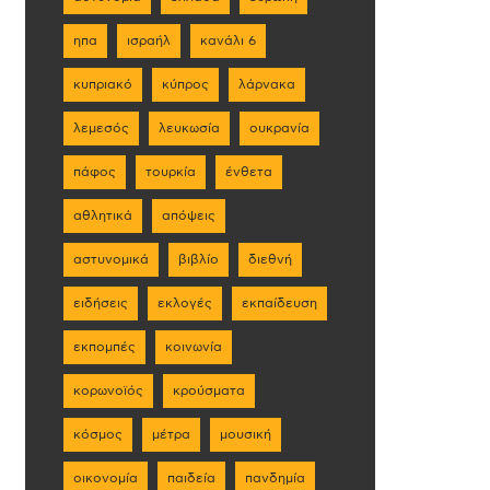
ηπα
ισραήλ
κανάλι 6
κυπριακό
κύπρος
λάρνακα
λεμεσός
λευκωσία
ουκρανία
πάφος
τουρκία
ένθετα
αθλητικά
απόψεις
αστυνομικά
βιβλίο
διεθνή
ειδήσεις
εκλογές
εκπαίδευση
εκπομπές
κοινωνία
κορωνοϊός
κρούσματα
κόσμος
μέτρα
μουσική
οικονομία
παιδεία
πανδημία