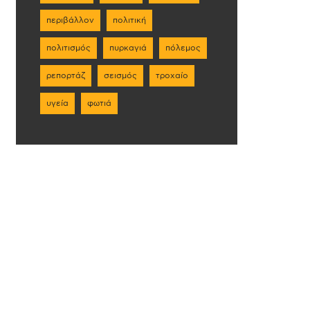
περιβάλλον
πολιτική
πολιτισμός
πυρκαγιά
πόλεμος
ρεπορτάζ
σεισμός
τροχαίο
υγεία
φωτιά