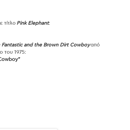
ε τίτλο
Pink Elephant
:
 Fantastic and the Brown Dirt Cowboy
από
 του 1975:
t Cowboy”