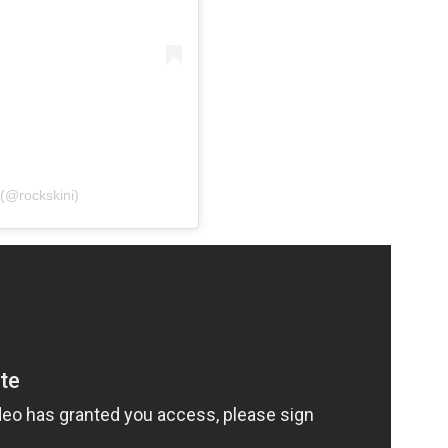
 (@rockskini)