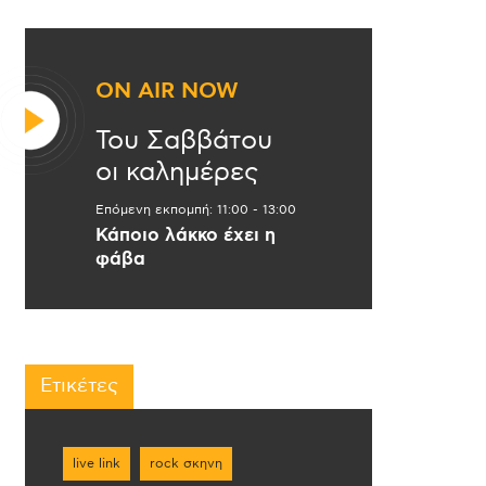
ON AIR NOW
Του Σαββάτου
οι καλημέρες
Επόμενη εκπομπή:
11:00
-
13:00
Κάποιο λάκκο έχει η
φάβα
Ετικέτες
live link
rock σκηνη