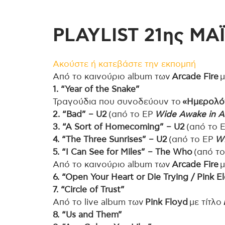
PLAYLIST 21ης MA
Ακούστε ή κατεβάστε την εκπομπή
Από το καινούριο album των
Arcade Fire
μ
1. “Year of the Snake”
Τραγούδια που συνοδεύουν το
«Ημερολό
2. “Bad” – U2
(από το EP
Wide Awake in A
3. “A Sort of Homecoming” – U2
(από το 
4. “The Three Sunrises” – U2
(από το EP
Wi
5. “I Can See for Miles” – The Who
(από τ
Από το καινούριο album των
Arcade Fire
μ
6. “Open Your Heart or Die Trying / Pink E
7. “Circle of Trust”
Από το live album των
Pink Floyd
με τίτλο
8. “Us and Them”