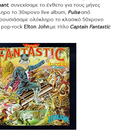
hant
, συνεχίσαμε το ένθετο για τους μήνες
ληρο το 30χρονο live album,
Pulse
από
αρουσιάσαμε ολόκληρο τo κλασικό 50χρονο
ς pop-rock
Elton John
με τίτλο
Captain Fantastic