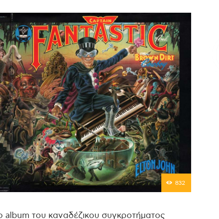
Επικοινωνία
832
ιο album του καναδέζικου συγκροτήματος