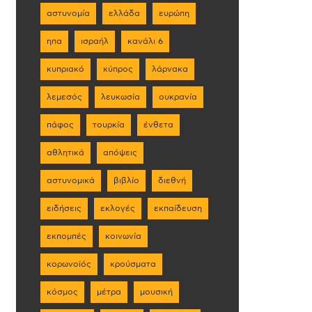
αστυνομία
ελλάδα
ευρώπη
ηπα
ισραήλ
κανάλι 6
κυπριακό
κύπρος
λάρνακα
λεμεσός
λευκωσία
ουκρανία
πάφος
τουρκία
ένθετα
αθλητικά
απόψεις
αστυνομικά
βιβλίο
διεθνή
ειδήσεις
εκλογές
εκπαίδευση
εκπομπές
κοινωνία
κορωνοϊός
κρούσματα
κόσμος
μέτρα
μουσική