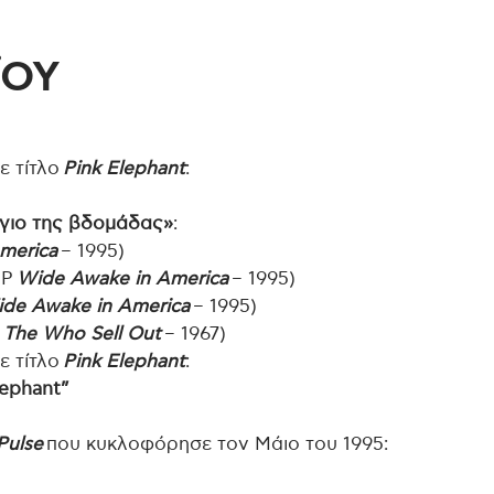
ΪΟΥ
ε τίτλο
Pink Elephant
:
γιο της βδομάδας»
:
merica
– 1995)
EP
Wide Awake in America
– 1995)
de Awake in America
– 1995)
ο
The Who Sell Out
– 1967)
ε τίτλο
Pink Elephant
:
lephant”
Pulse
που κυκλοφόρησε τον Μάιο του 1995: