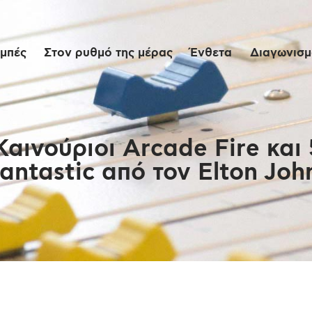
Αρχική
μπές
Στον ρυθμό της μέρας
Ένθετα
Διαγωνισμο
Εκπομπές
Στον ρυθμό της
μέρας
Καινούριοι Arcade Fire και
antastic από τον Elton Joh
Ένθετα
Διαγωνισμοί/Live
Links
Ποιοι είμαστε