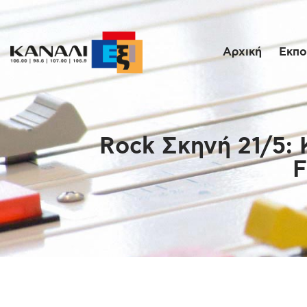
Αρχική
Εκπο
Rock Σκηνή 21/5: 
F