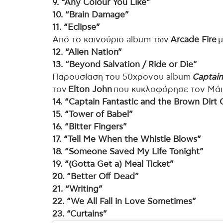
9. “Any Colour You Like”
10. “Brain Damage”
11. “Eclipse”
Από το καινούριο album των
Arcade Fire
μ
12. “Alien Nation”
13. “Beyond Salvation / Ride or Die”
Παρουσίαση του 50χρονου album
Captain
τον
Elton John
που κυκλοφόρησε τον Μάιο
14. “Captain Fantastic and the Brown Dir
15. “Tower of Babel”
16. “Bitter Fingers”
17. “Tell Me When the Whistle Blows”
18. “Someone Saved My Life Tonight”
19. “(Gotta Get a) Meal Ticket”
20. “Better Off Dead”
21. “Writing”
22. “We All Fall in Love Sometimes”
23. “Curtains”