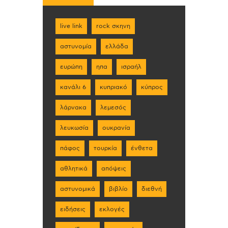
live link
rock σκηνη
αστυνομία
ελλάδα
ευρώπη
ηπα
ισραήλ
κανάλι 6
κυπριακό
κύπρος
λάρνακα
λεμεσός
λευκωσία
ουκρανία
πάφος
τουρκία
ένθετα
αθλητικά
απόψεις
αστυνομικά
βιβλίο
διεθνή
ειδήσεις
εκλογές