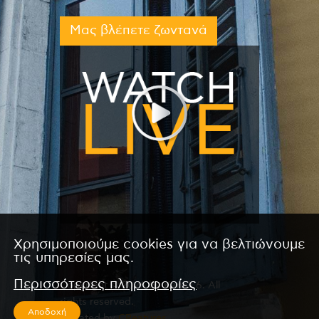
Μας βλέπετε ζωντανά
Χρησιμοποιούμε cookies για να βελτιώνουμε
τις υπηρεσίες μας.
Περισσότερες πληροφορίες
Copyright © 2026 by Kanali 6. All
rights reserved.
Αποδοχή
CReated by
CReatures.