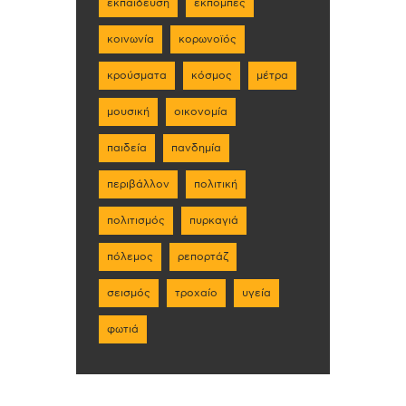
εκπαίδευση
εκπομπές
κοινωνία
κορωνοϊός
κρούσματα
κόσμος
μέτρα
μουσική
οικονομία
παιδεία
πανδημία
περιβάλλον
πολιτική
πολιτισμός
πυρκαγιά
πόλεμος
ρεπορτάζ
σεισμός
τροχαίο
υγεία
φωτιά