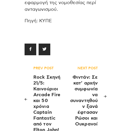
εφαρμογή της νομοθεσίας περί
ανταγωνισμού.
Πηγή: ΚΥΠΕ
Πλοήγηση
PREV POST
NEXT POST
άρθρων
Rock Σκηνή
Φιντάν: Σε
21/5:
κατ’ αρχήν
Καινούριοι
συμφωνία
Arcade Fire
να
και 50
συναντηθού
χρόνια
ν ξανά
Captain
έφτασαν
Fantastic
Ρώσοι και
από τον
Ουκρανοί
Elton John!