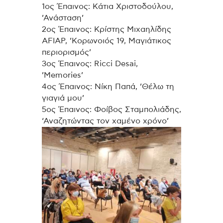
1ος Έπαινος: Κάτια Χριστοδούλου,
’Ανάσταση’
2ος Έπαινος: Κρίστης Μιχαηλίδης
AFIAP, ’Κορωνοιός 19, Μαγιάτικος
περιορισμός’
3ος Έπαινος: Ricci Desai,
’Memories’
4ος Έπαινος: Νίκη Παπά, ’Θέλω τη
γιαγιά μου’
5ος Έπαινος: Φοίβος Σταμπολιάδης,
‘Αναζητώντας τον χαμένο χρόνο’