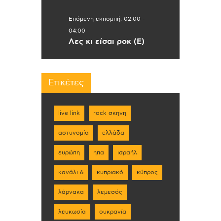
Επόμενη εκπομπή:
02:00
-
04:00
Λες κι είσαι ροκ (Ε)
Ετικέτες
live link
rock σκηνη
αστυνομία
ελλάδα
ευρώπη
ηπα
ισραήλ
κανάλι 6
κυπριακό
κύπρος
λάρνακα
λεμεσός
λευκωσία
ουκρανία