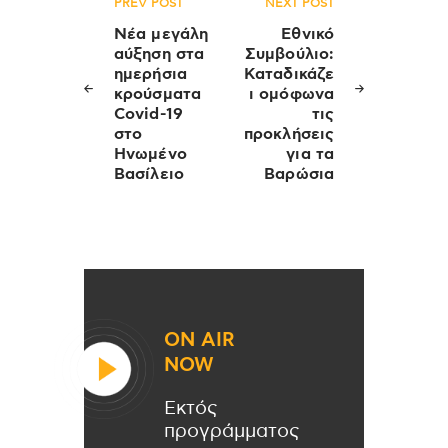
Πλοήγηση
PREV POST
NEXT POST
άρθρων
Νέα μεγάλη
Εθνικό
αύξηση στα
Συμβούλιο:
ημερήσια
Καταδικάζε
κρούσματα
ι ομόφωνα
Covid-19
τις
στο
προκλήσεις
Ηνωμένο
για τα
Βασίλειο
Βαρώσια
ON AIR
NOW
Εκτός
προγράμματος