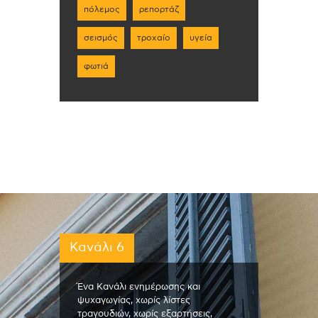
πόλεμος
ρεπορτάζ
σεισμός
τροχαίο
υγεία
φωτιά
Κανάλι 6
Ένα Κανάλι ενημέρωσης και
ψυχαγωγίας, χωρίς λίστες
τραγουδιών, χωρίς εξαρτήσεις,