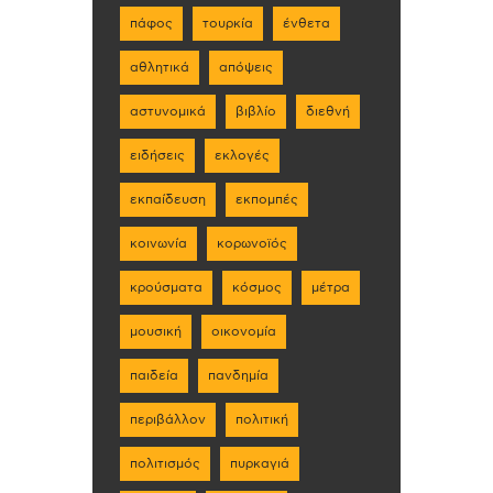
πάφος
τουρκία
ένθετα
αθλητικά
απόψεις
αστυνομικά
βιβλίο
διεθνή
ειδήσεις
εκλογές
εκπαίδευση
εκπομπές
κοινωνία
κορωνοϊός
κρούσματα
κόσμος
μέτρα
μουσική
οικονομία
παιδεία
πανδημία
περιβάλλον
πολιτική
πολιτισμός
πυρκαγιά