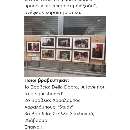
προσέφερε ευχάριστη διέξοδο”,
ανέφερε χαρακτηριστικά.
Ποιοι βραβεύτηκαν:
1ο Βραβείο: Delia Dobra, ‘A love not
to be questioned’
2ο Βραβείο: Χαράλαμπος
Χαραλάμπους, ‘Study’
3ο Βραβείο: Στέλλα Στυλιανού,
‘Διάβασμα’
Έπαινοι: