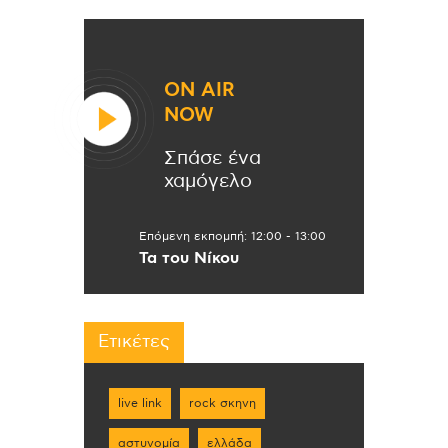
ON AIR
NOW
Σπάσε ένα
χαμόγελο
Επόμενη εκπομπή:
12:00
-
13:00
Τα του Νίκου
Ετικέτες
live link
rock σκηνη
αστυνομία
ελλάδα