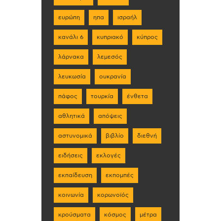
ευρώπη
ηπα
ισραήλ
κανάλι 6
κυπριακό
κύπρος
λάρνακα
λεμεσός
λευκωσία
ουκρανία
πάφος
τουρκία
ένθετα
αθλητικά
απόψεις
αστυνομικά
βιβλίο
διεθνή
ειδήσεις
εκλογές
εκπαίδευση
εκπομπές
κοινωνία
κορωνοϊός
κρούσματα
κόσμος
μέτρα