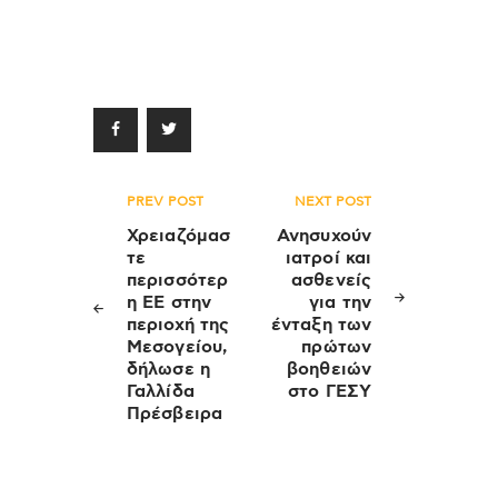
Πλοήγηση
PREV POST
NEXT POST
άρθρων
Χρειαζόμασ
Ανησυχούν
τε
ιατροί και
περισσότερ
ασθενείς
η ΕΕ στην
για την
περιοχή της
ένταξη των
Μεσογείου,
πρώτων
δήλωσε η
βοηθειών
Γαλλίδα
στο ΓΕΣΥ
Πρέσβειρα