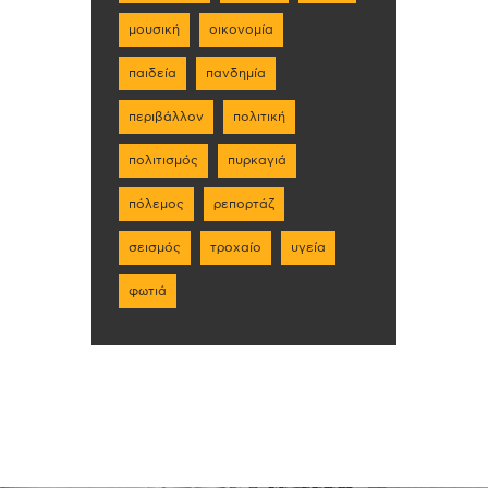
μουσική
οικονομία
παιδεία
πανδημία
περιβάλλον
πολιτική
πολιτισμός
πυρκαγιά
πόλεμος
ρεπορτάζ
σεισμός
τροχαίο
υγεία
φωτιά