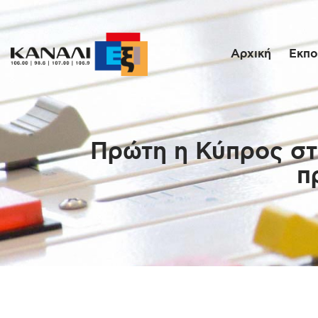
Αρχική
Εκπο
Πρώτη η Κύπρος στ
π