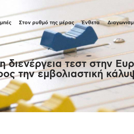
Αρχική
μπές
Στον ρυθμό της μέρας
Ένθετα
Διαγωνισμο
Εκπομπές
Στον ρυθμό της
μέρας
η διενέργεια τεστ στην Ευρ
ρος την εμβολιαστική κάλυ
Ένθετα
Διαγωνισμοί/Live
Links
Ποιοι είμαστε