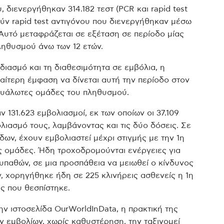
, διενεργήθηκαν 314.182 τεστ (PCR και rapid test
ούν rapid test αντιγόνου που διενεργήθηκαν μέσω
Αυτό μεταφράζεται σε εξέταση σε περίοδο μίας
ηθυσμού άνω των 12 ετών.
ιασμό και τη διαθεσιμότητα σε εμβόλια, η
αίτερη έμφαση να δίνεται αυτή την περίοδο στον
ευάλωτες ομάδες του πληθυσμού.
 131.623 εμβολιασμοί, εκ των οποίων οι 37.109
ασμό τους, λαμβάνοντας και τις δύο δόσεις. Σε
ων, έχουν εμβολιαστεί μέχρι στιγμής με την 1η
ίς ομάδες. Ήδη τροχοδρομούνται ενέργειες για
παθών, σε μια προσπάθεια να μειωθεί ο κίνδυνος
, χορηγήθηκε ήδη σε 225 κλινήρεις ασθενείς η 1η
ς που θεσπίστηκε.
ν ιστοσελίδα OurWorldInData, η πρακτική της
 εμβολίων, χωρίς καθυστέρηση, την ταξινομεί