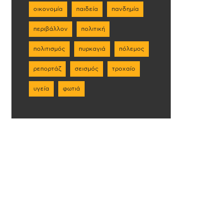
οικονομία
παιδεία
πανδημία
περιβάλλον
πολιτική
πολιτισμός
πυρκαγιά
πόλεμος
ρεπορτάζ
σεισμός
τροχαίο
υγεία
φωτιά