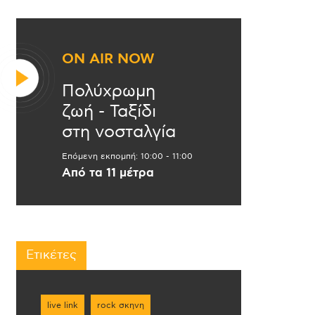
ON AIR NOW
Πολύχρωμη
ζωή - Ταξίδι
στη νοσταλγία
Επόμενη εκπομπή:
10:00
-
11:00
Από τα 11 μέτρα
Ετικέτες
live link
rock σκηνη