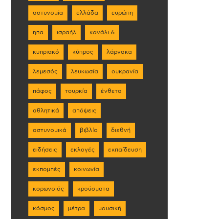
αστυνομία
ελλάδα
ευρώπη
ηπα
ισραήλ
κανάλι 6
κυπριακό
κύπρος
λάρνακα
λεμεσός
λευκωσία
ουκρανία
πάφος
τουρκία
ένθετα
αθλητικά
απόψεις
αστυνομικά
βιβλίο
διεθνή
ειδήσεις
εκλογές
εκπαίδευση
εκπομπές
κοινωνία
κορωνοϊός
κρούσματα
κόσμος
μέτρα
μουσική