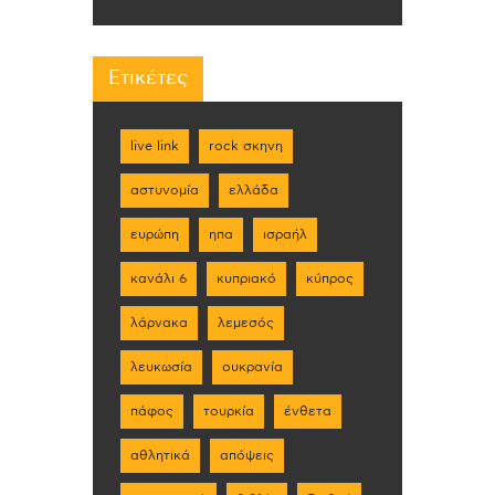
Ετικέτες
live link
rock σκηνη
αστυνομία
ελλάδα
ευρώπη
ηπα
ισραήλ
κανάλι 6
κυπριακό
κύπρος
λάρνακα
λεμεσός
λευκωσία
ουκρανία
πάφος
τουρκία
ένθετα
αθλητικά
απόψεις