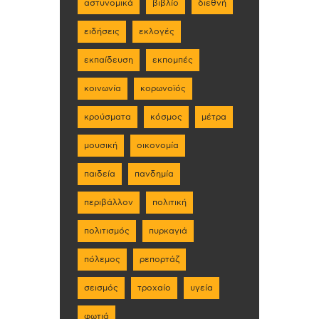
αστυνομικά
βιβλίο
διεθνή
ειδήσεις
εκλογές
εκπαίδευση
εκπομπές
κοινωνία
κορωνοϊός
κρούσματα
κόσμος
μέτρα
μουσική
οικονομία
παιδεία
πανδημία
περιβάλλον
πολιτική
πολιτισμός
πυρκαγιά
πόλεμος
ρεπορτάζ
σεισμός
τροχαίο
υγεία
φωτιά