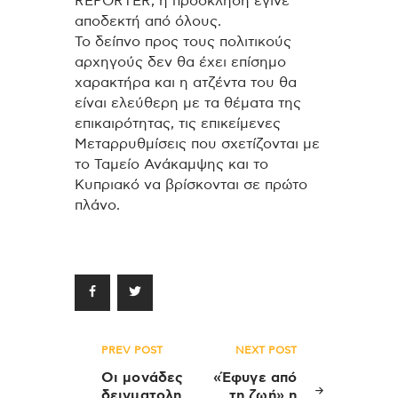
REPORTER, η πρόσκληση έγινε
αποδεκτή από όλους.
Το δείπνο προς τους πολιτικούς
αρχηγούς δεν θα έχει επίσημο
χαρακτήρα και η ατζέντα του θα
είναι ελεύθερη με τα θέματα της
επικαιρότητας, τις επικείμενες
Μεταρρυθμίσεις που σχετίζονται με
το Ταμείο Ανάκαμψης και το
Κυπριακό να βρίσκονται σε πρώτο
πλάνο.
Πλοήγηση
PREV POST
NEXT POST
άρθρων
Οι μονάδες
«Έφυγε από
δειγματολη
τη ζωή» η