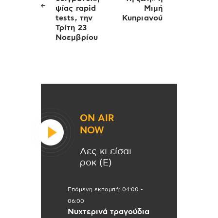
ψίας rapid
Μιμή
tests, την
Κυπριανού
Τρίτη 23
Νοεμβρίου
ON AIR
NOW
Λες κι είσαι
ροκ (Ε)
Επόμενη εκπομπή:
04:00
-
06:00
Νυχτερινά τραγούδια