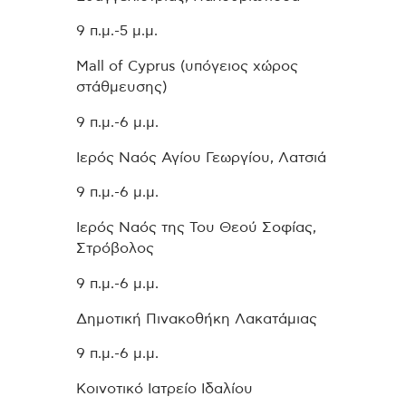
9 π.μ.-5 μ.μ.
Mall of Cyprus (υπόγειος χώρος
στάθμευσης)
9 π.μ.-6 μ.μ.
Ιερός Ναός Αγίου Γεωργίου, Λατσιά
9 π.μ.-6 μ.μ.
Ιερός Ναός της Του Θεού Σοφίας,
Στρόβολος
9 π.μ.-6 μ.μ.
Δημοτική Πινακοθήκη Λακατάμιας
9 π.μ.-6 μ.μ.
Κοινοτικό Ιατρείο Ιδαλίου