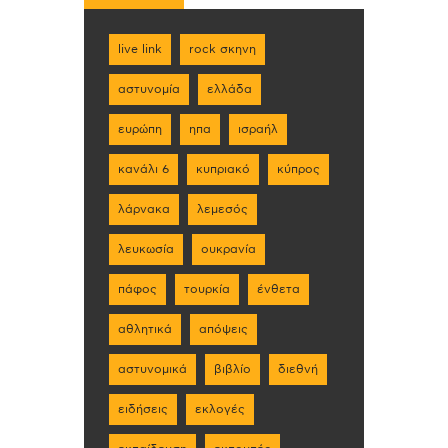
live link
rock σκηνη
αστυνομία
ελλάδα
ευρώπη
ηπα
ισραήλ
κανάλι 6
κυπριακό
κύπρος
λάρνακα
λεμεσός
λευκωσία
ουκρανία
πάφος
τουρκία
ένθετα
αθλητικά
απόψεις
αστυνομικά
βιβλίο
διεθνή
ειδήσεις
εκλογές