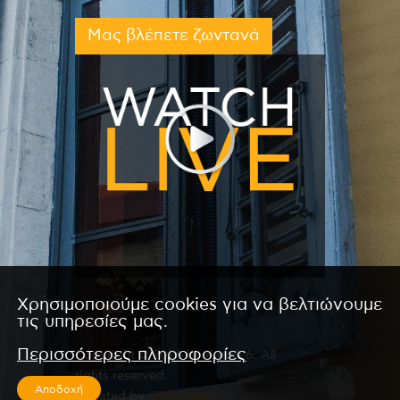
Μας βλέπετε ζωντανά
Χρησιμοποιούμε cookies για να βελτιώνουμε
τις υπηρεσίες μας.
Περισσότερες πληροφορίες
Copyright © 2026 by Kanali 6. All
rights reserved.
Αποδοχή
CReated by
CReatures.