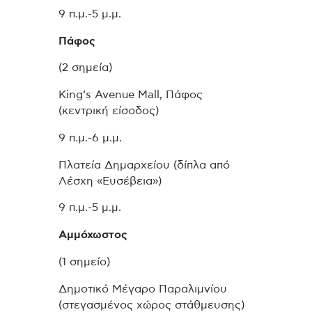
9 π.μ.-5 μ.μ.
Πάφος
(2 σημεία)
King’s Avenue Mall, Πάφος
(κεντρική είσοδος)
9 π.μ.-6 μ.μ.
Πλατεία Δημαρχείου (δίπλα από
Λέσχη «Ευσέβεια»)
9 π.μ.-5 μ.μ.
Αμμόχωστος
(1 σημείο)
Δημοτικό Μέγαρο Παραλιμνίου
(στεγασμένος χώρος στάθμευσης)