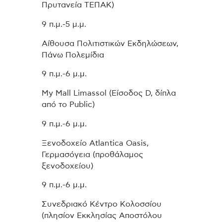
Πρυτανεία ΤΕΠΑΚ)
9 π.μ.-5 μ.μ.
Αίθουσα Πολιτιστικών Εκδηλώσεων,
Πάνω Πολεμίδια
9 π.μ.-6 μ.μ.
My Mall Limassol (Είσοδος D, δίπλα
από το Public)
9 π.μ.-6 μ.μ.
Ξενοδοχείο Atlantica Oasis,
Γερμασόγεια (προθάλαμος
ξενοδοχείου)
9 π.μ.-6 μ.μ.
Συνεδριακό Κέντρο Κολοσσίου
(πλησίον Εκκλησίας Αποστόλου