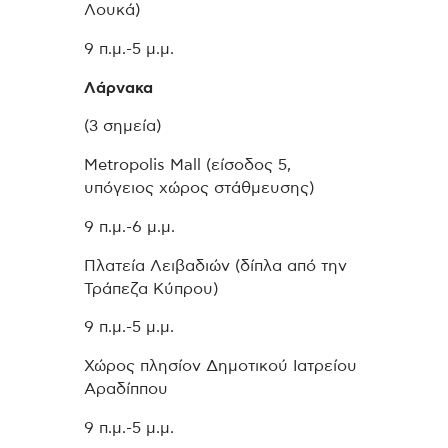
Λουκά)
9 π.μ.-5 μ.μ.
Λάρνακα
(3 σημεία)
Metropolis Mall (είσοδος 5,
υπόγειος χώρος στάθμευσης)
9 π.μ.-6 μ.μ.
Πλατεία Λειβαδιών (δίπλα από την
Τράπεζα Κύπρου)
9 π.μ.-5 μ.μ.
Χώρος πλησίον Δημοτικού Ιατρείου
Αραδίππου
9 π.μ.-5 μ.μ.