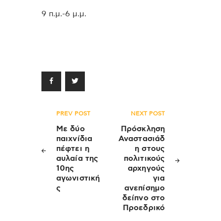
9 π.μ.-6 μ.μ.
Πλοήγηση
PREV POST
NEXT POST
άρθρων
Με δύο
Πρόσκληση
παιχνίδια
Αναστασιάδ
πέφτει η
η στους
αυλαία της
πολιτικούς
10ης
αρχηγούς
αγωνιστική
για
ς
ανεπίσημο
δείπνο στο
Προεδρικό