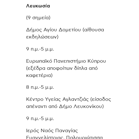
Λευκωσία
(9 σημεία)
Δήμος Αγίου Δομετίου (αίθουσα
εκδηλώσεων)
9 π.μ.-5 μ.μ.
Ευρωπαϊκό Πανεπιστήμιο Κύπρου
(εξέδρα αποφοίτων δίπλα από
καφετέρια)
8 π.μ.-5 μ.μ.
Κέντρο Υγείας Αγλαντζιάς (είσοδος
απέναντι από Δήμο Λευκονίκου)
9 π.μ.-5 μ.μ.
Ιερός Ναός Παναγίας
Ευαγγελίστριας, Παλουριώτισσα