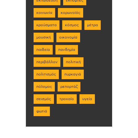
εκπαίδευση
εκπομπές
κοινωνία
κορωνοϊός
κρούσματα
κόσμος
μέτρα
μουσική
οικονομία
παιδεία
πανδημία
περιβάλλον
πολιτική
πολιτισμός
πυρκαγιά
πόλεμος
ρεπορτάζ
σεισμός
τροχαίο
υγεία
φωτιά