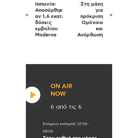
άρθρων
Ιαπωνία:
Στη μάχη
Αποσύρθηκ
για
αν 1,6 εκατ.
πρόκριση
δόσεις
Ομόνοια
εμβολίου
και
Moderna
Ανόρθωση
ON AIR
NOW
6 από τις 6
Επόμενη εκπομπή:
07:00
-
08:00