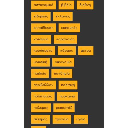
αστυνομικά
βιβλίο
διεθνή
ειδήσεις
εκλογές
εκπαίδευση
εκπομπές
κοινωνία
κορωνοϊός
κρούσματα
κόσμος
μέτρα
μουσική
οικονομία
παιδεία
πανδημία
περιβάλλον
πολιτική
πολιτισμός
πυρκαγιά
πόλεμος
ρεπορτάζ
σεισμός
τροχαίο
υγεία