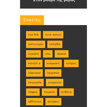
Στον ρυθμό της μέρας
Ετικέτες
live link
rock σκηνη
αστυνομία
ελλάδα
ευρώπη
ηπα
ισραήλ
κανάλι 6
κυπριακό
κύπρος
λάρνακα
λεμεσός
λευκωσία
ουκρανία
πάφος
τουρκία
ένθετα
αθλητικά
απόψεις