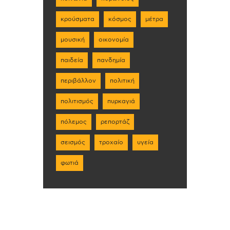
κρούσματα
κόσμος
μέτρα
μουσική
οικονομία
παιδεία
πανδημία
περιβάλλον
πολιτική
πολιτισμός
πυρκαγιά
πόλεμος
ρεπορτάζ
σεισμός
τροχαίο
υγεία
φωτιά