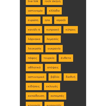
live link
rock σκηνη
αστυνομία
ελλάδα
ευρώπη
ηπα
ισραήλ
κανάλι 6
κυπριακό
κύπρος
λάρνακα
λεμεσός
λευκωσία
ουκρανία
πάφος
τουρκία
ένθετα
αθλητικά
απόψεις
αστυνομικά
βιβλίο
διεθνή
ειδήσεις
εκλογές
εκπαίδευση
εκπομπές
κοινωνία
κορωνοϊός