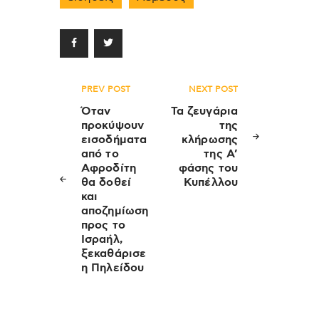
Πλοήγηση
PREV POST
NEXT POST
άρθρων
Όταν
Τα ζευγάρια
προκύψουν
της
εισοδήματα
κλήρωσης
από το
της Α’
Αφροδίτη
φάσης του
θα δοθεί
Κυπέλλου
και
αποζημίωση
προς το
Ισραήλ,
ξεκαθάρισε
η Πηλείδου