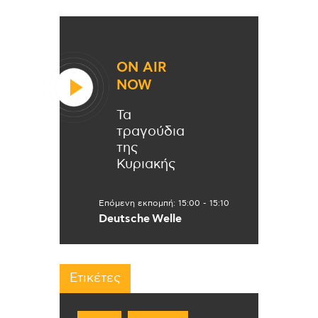
ON AIR
NOW
Τα
τραγούδια
της
Κυριακής
Επόμενη εκπομπή:
15:00
-
15:10
Deutsche Welle
Ετικέτες