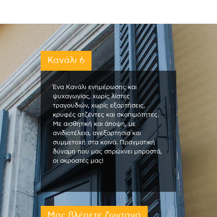
Κανάλι 6
Ένα Κανάλι ενημέρωσης και
ψυχαγωγίας, χωρίς λίστες
τραγουδιών, χωρίς εξαρτήσεις,
κρυφές ατζέντες και σκοπιμότητες.
Με αισθητική και άποψη, με
ανιδιοτέλεια, ανεξαρτησία και
συμμετοχή στα κοινά. Πραγματική
δύναμη που μας σπρώχνει μπροστά,
οι ακροατές μας!
Μας βλέπετε ζωντανά