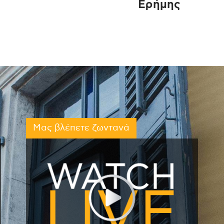
Ερήμης
Μας βλέπετε ζωντανά