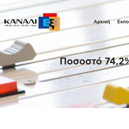
Αρχική
Εκπο
Ποσοστό 74,2