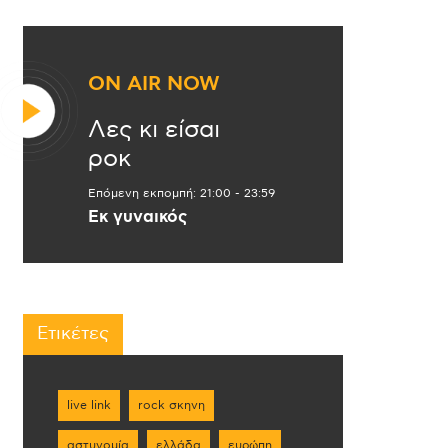
ON AIR NOW
Λες κι είσαι
ροκ
Επόμενη εκπομπή:
21:00
-
23:59
Εκ γυναικός
Ετικέτες
live link
rock σκηνη
αστυνομία
ελλάδα
ευρώπη