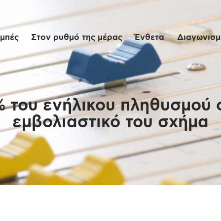
Αρχική
μπές
Στον ρυθμό της μέρας
Ένθετα
Διαγωνισμο
Εκπομπές
Στον ρυθμό της
μέρας
% του ενήλικου πληθυσμού 
εμβολιαστικό του σχήμα
Ένθετα
Διαγωνισμοί/Live
Links
Ποιοι είμαστε