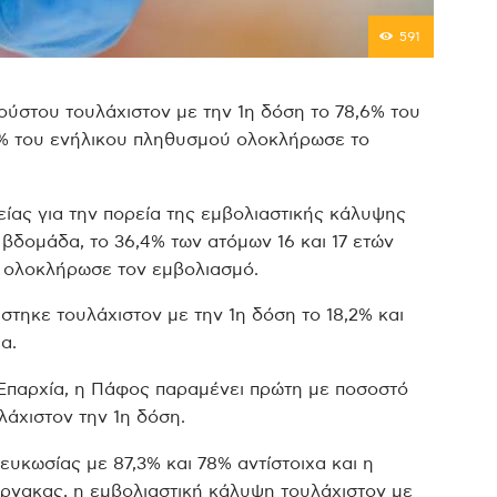
591
γούστου τουλάχιστον με την 1η δόση το 78,6% του
2% του ενήλικου πληθυσμού ολοκλήρωσε το
ίας για την πορεία της εμβολιαστικής κάλυψης
βδομάδα, το 36,4% των ατόμων 16 και 17 ετών
% ολοκλήρωσε τον εμβολιασμό.
στηκε τουλάχιστον με την 1η δόση το 18,2% και
α.
Επαρχία, η Πάφος παραμένει πρώτη με ποσοστό
λάχιστον την 1η δόση.
υκωσίας με 87,3% και 78% αντίστοιχα και η
άρνακας, η εμβολιαστική κάλυψη τουλάχιστον με