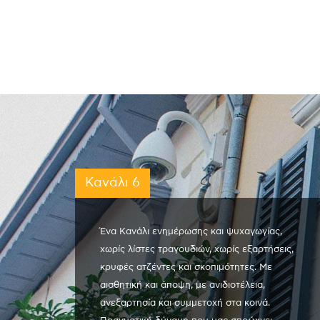
Κανάλι 6
Ένα Κανάλι ενημέρωσης και ψυχαγωγίας,
χωρίς λίστες τραγουδιών, χωρίς εξαρτήσεις,
κρυφές ατζέντες και σκοπιμότητες. Με
αισθητική και άποψη, με ανιδιοτέλεια,
ανεξαρτησία και συμμετοχή στα κοινά.