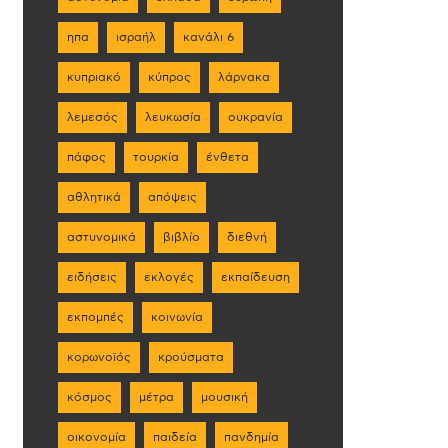
ηπα
ισραήλ
κανάλι 6
κυπριακό
κύπρος
λάρνακα
λεμεσός
λευκωσία
ουκρανία
πάφος
τουρκία
ένθετα
αθλητικά
απόψεις
αστυνομικά
βιβλίο
διεθνή
ειδήσεις
εκλογές
εκπαίδευση
εκπομπές
κοινωνία
κορωνοϊός
κρούσματα
κόσμος
μέτρα
μουσική
οικονομία
παιδεία
πανδημία