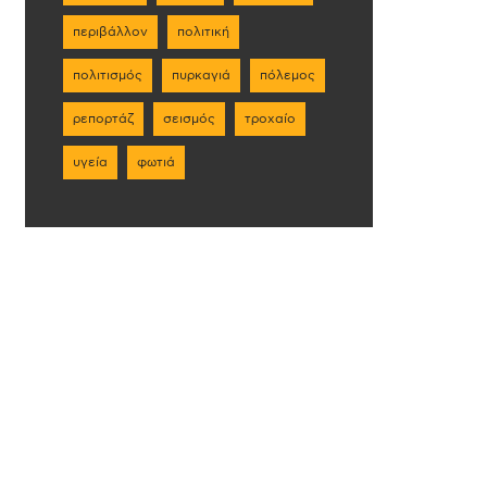
περιβάλλον
πολιτική
πολιτισμός
πυρκαγιά
πόλεμος
ρεπορτάζ
σεισμός
τροχαίο
υγεία
φωτιά