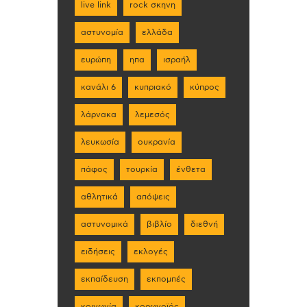
live link
rock σκηνη
αστυνομία
ελλάδα
ευρώπη
ηπα
ισραήλ
κανάλι 6
κυπριακό
κύπρος
λάρνακα
λεμεσός
λευκωσία
ουκρανία
πάφος
τουρκία
ένθετα
αθλητικά
απόψεις
αστυνομικά
βιβλίο
διεθνή
ειδήσεις
εκλογές
εκπαίδευση
εκπομπές
κοινωνία
κορωνοϊός