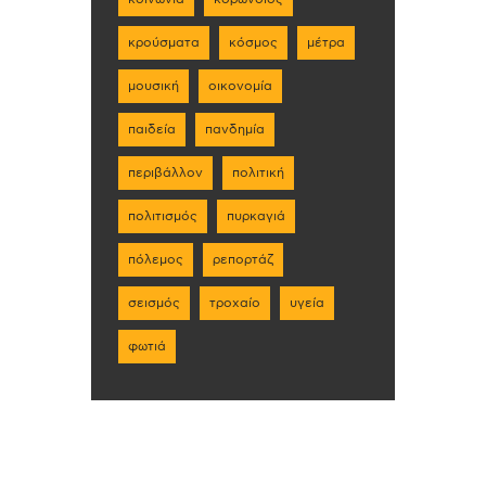
κρούσματα
κόσμος
μέτρα
μουσική
οικονομία
παιδεία
πανδημία
περιβάλλον
πολιτική
πολιτισμός
πυρκαγιά
πόλεμος
ρεπορτάζ
σεισμός
τροχαίο
υγεία
φωτιά