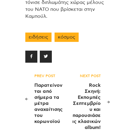
τόνισε διπλωμάτης χώρας μέλους
του NATO που βρίσκεται στην
Καμπούλ.
ειδήσεις
κόσμος
Πλοήγηση
PREV POST
NEXT POST
άρθρων
Παρατείνον
Rock
ται από
Σκηνή:
σήμερα τα
Εκπομπές
μέτρα
Σεπτεμβρίο
αναχαίτισης
υ και
του
παρουσιάσε
κορωνοϊού
ις κλασικών
album!