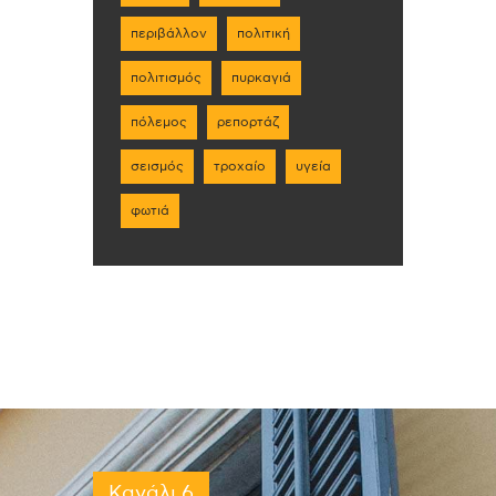
περιβάλλον
πολιτική
πολιτισμός
πυρκαγιά
πόλεμος
ρεπορτάζ
σεισμός
τροχαίο
υγεία
φωτιά
Κανάλι 6