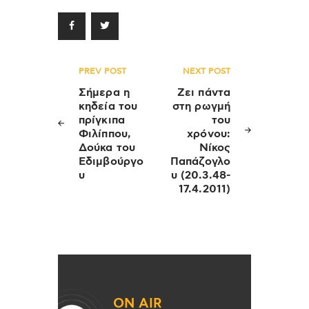
Πλοήγηση
PREV POST
NEXT POST
άρθρων
Σήμερα η
Ζει πάντα
κηδεία του
στη ρωγμή
πρίγκιπα
του
Φιλίππου,
χρόνου:
Δούκα του
Νίκος
Εδιμβούργο
Παπάζογλο
υ
υ (20.3.48-
17.4.2011)
ON AIR