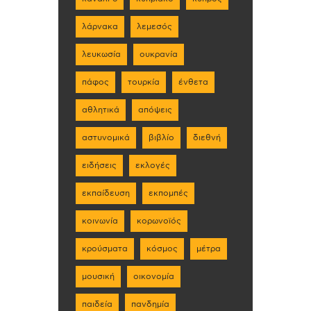
λάρνακα
λεμεσός
λευκωσία
ουκρανία
πάφος
τουρκία
ένθετα
αθλητικά
απόψεις
αστυνομικά
βιβλίο
διεθνή
ειδήσεις
εκλογές
εκπαίδευση
εκπομπές
κοινωνία
κορωνοϊός
κρούσματα
κόσμος
μέτρα
μουσική
οικονομία
παιδεία
πανδημία