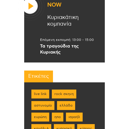
NOW
Κυριακάτικη
κομπανία
Επόμενη εκπομπή:
13:00
-
15:00
Τα τραγούδια της
Κυριακής
Ετικέτες
live link
rock σκηνη
αστυνομία
ελλάδα
ευρώπη
ηπα
ισραήλ
κανάλι 6
κυπριακό
κύπρος