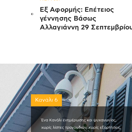
Πλοήγηση
Εξ Αφορμής: Επέτειος
άρθρων
γέννησης Βάσως
Αλλαγιάννη 29 Σεπτεμβρίο
Κανάλι 6
Ένα Κανάλι ενημέρωσης και ψυχαγωγίας,
χωρίς λίστες τραγουδιών, χωρίς εξαρτήσεις,