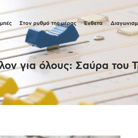
Αρχική
μπές
Στον ρυθμό της μέρας
Ένθετα
Διαγωνισμο
Εκπομπές
Στον ρυθμό της
μέρας
λον για όλους: Σαύρα του 
Ένθετα
Διαγωνισμοί/Live
Links
Ποιοι είμαστε