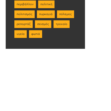
περιβάλλον
πολιτική
πολιτισμός
πυρκαγιά
πόλεμος
ρεπορτάζ
σεισμός
τροχαίο
υγεία
φωτιά