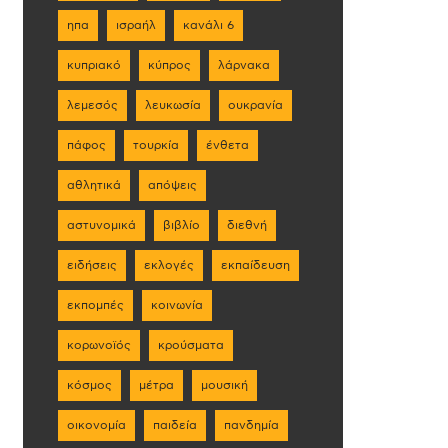
ηπα
ισραήλ
κανάλι 6
κυπριακό
κύπρος
λάρνακα
λεμεσός
λευκωσία
ουκρανία
πάφος
τουρκία
ένθετα
αθλητικά
απόψεις
αστυνομικά
βιβλίο
διεθνή
ειδήσεις
εκλογές
εκπαίδευση
εκπομπές
κοινωνία
κορωνοϊός
κρούσματα
κόσμος
μέτρα
μουσική
οικονομία
παιδεία
πανδημία