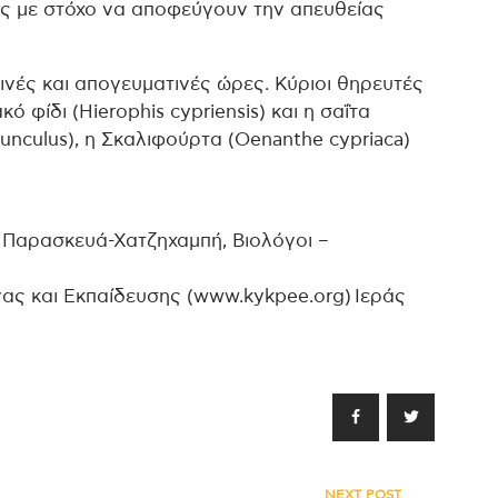
ς με στόχο να αποφεύγουν την απευθείας
ινές και απογευματινές ώρες. Κύριοι θηρευτές
 φίδι (Hierophis cypriensis) και η σαΐτα
innunculus), η Σκαλιφούρτα (Oenanthe cypriaca)
Παρασκευά-Χατζηχαμπή, Βιολόγοι –
ας και Εκπαίδευσης (www.kykpee.org) Ιεράς
NEXT POST