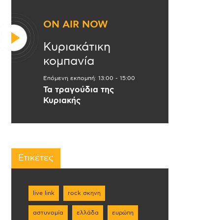
ON AIR NOW
Κυριακάτικη
κομπανία
Επόμενη εκπομπή:
13:00
-
15:00
Τα τραγούδια της
Κυριακής
Ετικέτες
live link
rock σκηνη
αστυνομία
ελλάδα
ευρώπη