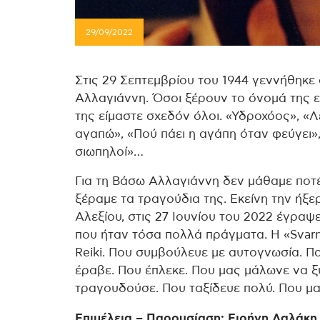
29/09/2022
Στις 29 Σεπτεμβρίου του 1944 γεννήθηκε
Αλλαγιάννη. Όσοι ξέρουν το όνομά της ε
της είμαστε σχεδόν όλοι. «Υδροχόος», «
αγαπώ», «Πού πάει η αγάπη όταν φεύγει»
σιωπηλοί»…
Για τη Βάσω Αλλαγιάννη δεν μάθαμε ποτέ 
ξέραμε τα τραγούδια της. Εκείνη την ήξερ
Αλεξίου, στις 27 Ιουνίου του 2022 έγραψ
που ήταν τόσα πολλά πράγματα. Η «Svar
Reiki. Που συμβούλευε με αυτογνωσία. Π
έραβε. Που έπλεκε. Που μας μάλωνε να 
τραγουδούσε. Που ταξίδευε πολύ. Που μα
Επιμέλεια – Παρουσίαση: Ειρήνη Λαλάκη