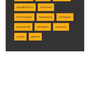
περιβάλλον
πολιτική
πολιτισμός
πυρκαγιά
πόλεμος
ρεπορτάζ
σεισμός
τροχαίο
υγεία
φωτιά