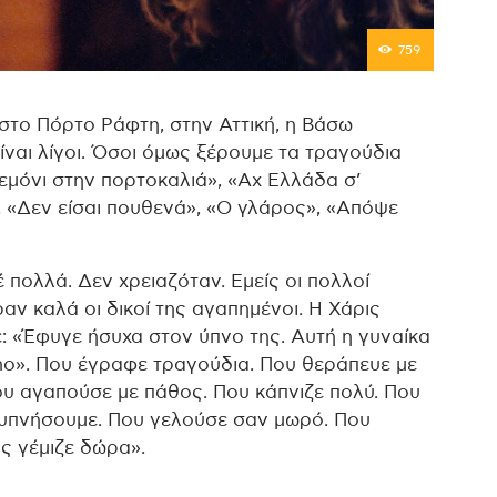
759
 στο Πόρτο Ράφτη, στην Αττική, η Βάσω
ίναι λίγοι. Όσοι όμως ξέρουμε τα τραγούδια
Λεμόνι στην πορτοκαλιά», «Αχ Ελλάδα σ’
, «Δεν είσαι πουθενά», «Ο γλάρος», «Απόψε
πολλά. Δεν χρειαζόταν. Εμείς οι πολλοί
αν καλά οι δικοί της αγαπημένοι. Η Χάρις
ε: «Έφυγε ήσυχα στον ύπνο της. Αυτή η γυναίκα
no». Που έγραφε τραγούδια. Που θεράπευε με
ου αγαπούσε με πάθος. Που κάπνιζε πολύ. Που
ξυπνήσουμε. Που γελούσε σαν μωρό. Που
ς γέμιζε δώρα».