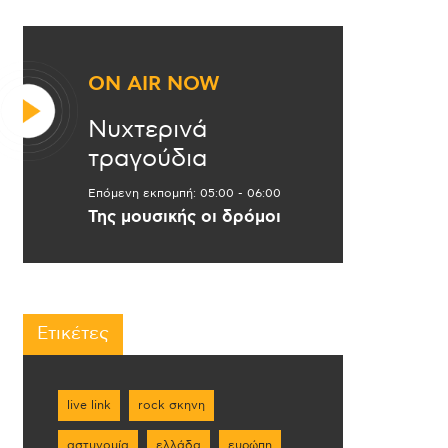
ON AIR NOW
Νυχτερινά
τραγούδια
Επόμενη εκπομπή:
05:00
-
06:00
Της μουσικής οι δρόμοι
Ετικέτες
live link
rock σκηνη
αστυνομία
ελλάδα
ευρώπη