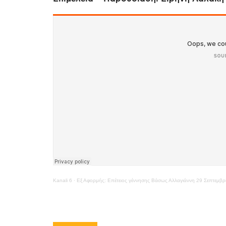
Kanali 6
·
Εξ Αφορμής: Επέτειος γέννησης Βάσως Αλλαγιάννη 29 Σεπτεμβρ