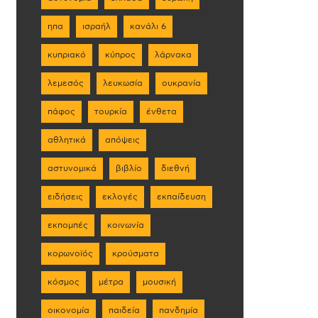
ηπα
ισραήλ
κανάλι 6
κυπριακό
κύπρος
λάρνακα
λεμεσός
λευκωσία
ουκρανία
πάφος
τουρκία
ένθετα
αθλητικά
απόψεις
αστυνομικά
βιβλίο
διεθνή
ειδήσεις
εκλογές
εκπαίδευση
εκπομπές
κοινωνία
κορωνοϊός
κρούσματα
κόσμος
μέτρα
μουσική
οικονομία
παιδεία
πανδημία