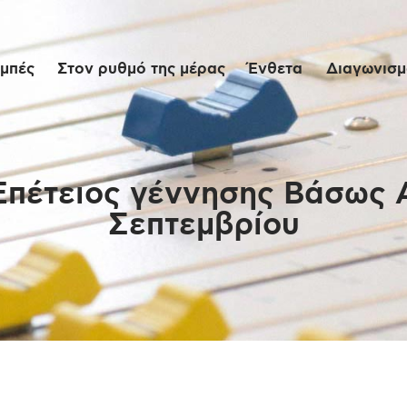
Αρχική
μπές
Στον ρυθμό της μέρας
Ένθετα
Διαγωνισμο
Εκπομπές
Στον ρυθμό της
μέρας
Επέτειος γέννησης Βάσως 
Σεπτεμβρίου
Ένθετα
Διαγωνισμοί/Live
Links
Ποιοι είμαστε