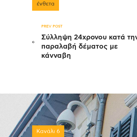
ένθετα
Πλοήγηση
PREV POST
Σύλληψη 24χρονου κατά τη
άρθρων
παραλαβή δέματος με
κάνναβη
Κανάλι 6