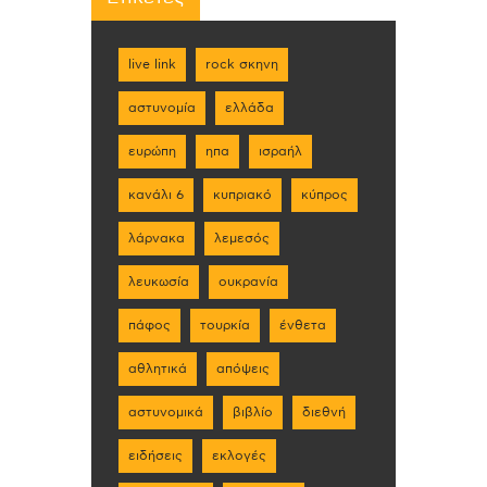
live link
rock σκηνη
αστυνομία
ελλάδα
ευρώπη
ηπα
ισραήλ
κανάλι 6
κυπριακό
κύπρος
λάρνακα
λεμεσός
λευκωσία
ουκρανία
πάφος
τουρκία
ένθετα
αθλητικά
απόψεις
αστυνομικά
βιβλίο
διεθνή
ειδήσεις
εκλογές