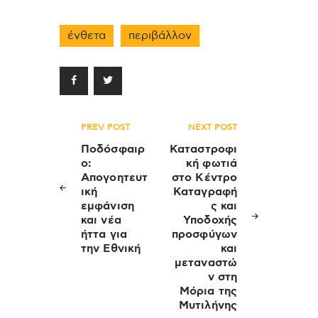
ένθετα
περιβάλλον
Πλοήγηση
PREV POST
NEXT POST
άρθρων
Ποδόσφαιρ
Καταστροφι
ο:
κή φωτιά
Απογοητευτ
στο Κέντρο
ική
Καταγραφή
εμφάνιση
ς και
και νέα
Υποδοχής
ήττα για
προσφύγων
την Εθνική
και
μεταναστώ
ν στη
Μόρια της
Μυτιλήνης