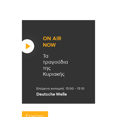
ON AIR
NOW
Τα
τραγούδια
της
Κυριακής
Επόμενη εκπομπή:
15:00
-
15:10
Deutsche Welle
Ετικέτες