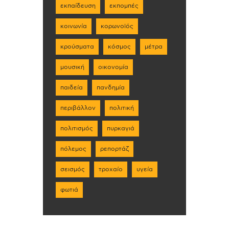
εκπαίδευση
εκπομπές
κοινωνία
κορωνοϊός
κρούσματα
κόσμος
μέτρα
μουσική
οικονομία
παιδεία
πανδημία
περιβάλλον
πολιτική
πολιτισμός
πυρκαγιά
πόλεμος
ρεπορτάζ
σεισμός
τροχαίο
υγεία
φωτιά