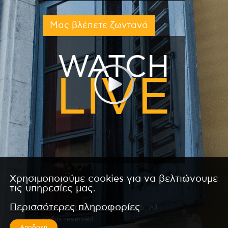
Μας βλέπετε ζωντανά
Χρησιμοποιούμε cookies για να βελτιώνουμε
τις υπηρεσίες μας.
Περισσότερες πληροφορίες
Copyright © 2026 by Kanali 6. All
rights reserved.
Αποδοχή