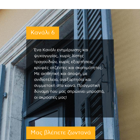
Κανάλι 6
Ένα Κανάλι ενημέρωσης και
ψυχαγωγίας, χωρίς λίστες
τραγουδιών, χωρίς εξαρτήσεις,
κρυφές ατζέντες και σκοπιμότητες.
Με αισθητική και άποψη, με
ανιδιοτέλεια, ανεξαρτησία και
συμμετοχή στα κοινά. Πραγματική
δύναμη που μας σπρώχνει μπροστά,
οι ακροατές μας!
Μας βλέπετε ζωντανά