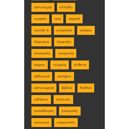
αστυνομία
ελλάδα
ευρώπη
ηπα
ισραήλ
κανάλι 6
κυπριακό
κύπρος
λάρνακα
λεμεσός
λευκωσία
ουκρανία
πάφος
τουρκία
ένθετα
αθλητικά
απόψεις
αστυνομικά
βιβλίο
διεθνή
ειδήσεις
εκλογές
εκπαίδευση
εκπομπές
κοινωνία
κορωνοϊός