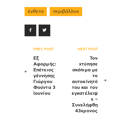
ένθετα
περιβάλλον
Πλοήγηση
PREV POST
NEXT POST
άρθρων
Εξ
Τον
Αφορμής:
χτύπησε
Επέτειος
σκόπιμα με
γέννησης
το
Γιώργου
αυτοκίνητό
Φούντα 3
του και τον
Ιουνίου
εγκατέλειψ
ε –
Συνελήφθη
43χρονος