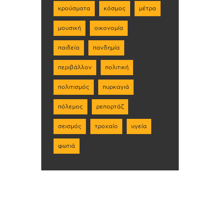
κρούσματα
κόσμος
μέτρα
μουσική
οικονομία
παιδεία
πανδημία
περιβάλλον
πολιτική
πολιτισμός
πυρκαγιά
πόλεμος
ρεπορτάζ
σεισμός
τροχαίο
υγεία
φωτιά