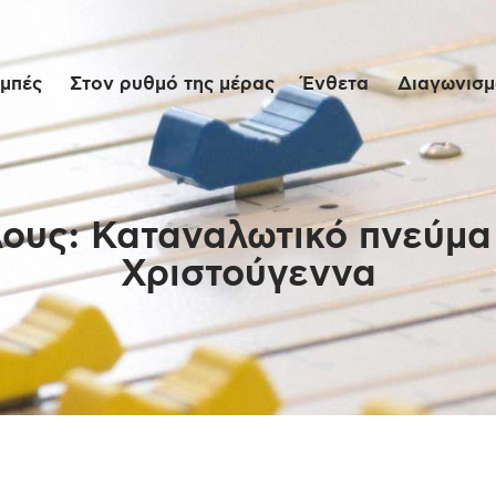
Αρχική
μπές
Στον ρυθμό της μέρας
Ένθετα
Διαγωνισμο
Εκπομπές
Στον ρυθμό της
μέρας
λους: Καταναλωτικό πνεύμα 
Χριστούγεννα
Ένθετα
Διαγωνισμοί/Live
Links
Ποιοι είμαστε