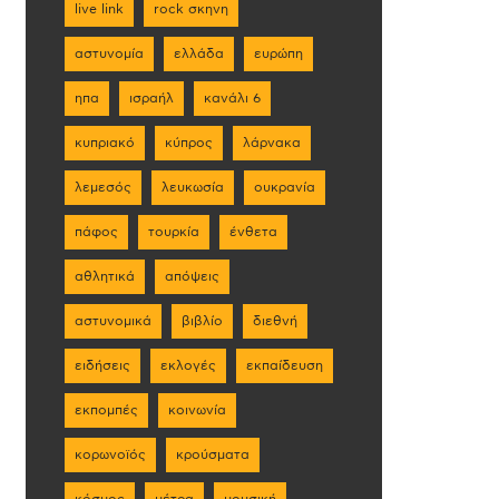
live link
rock σκηνη
αστυνομία
ελλάδα
ευρώπη
ηπα
ισραήλ
κανάλι 6
κυπριακό
κύπρος
λάρνακα
λεμεσός
λευκωσία
ουκρανία
πάφος
τουρκία
ένθετα
αθλητικά
απόψεις
αστυνομικά
βιβλίο
διεθνή
ειδήσεις
εκλογές
εκπαίδευση
εκπομπές
κοινωνία
κορωνοϊός
κρούσματα
κόσμος
μέτρα
μουσική