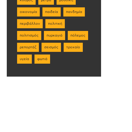
οικονομία
παιδεία
πανδημία
περιβάλλον
πολιτική
πολιτισμός
πυρκαγιά
πόλεμος
ρεπορτάζ
σεισμός
τροχαίο
υγεία
φωτιά