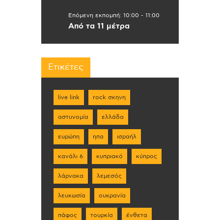
Επόμενη εκπομπή:
10:00
-
11:00
Από τα 11 μέτρα
Ετικέτες
live link
rock σκηνη
αστυνομία
ελλάδα
ευρώπη
ηπα
ισραήλ
κανάλι 6
κυπριακό
κύπρος
λάρνακα
λεμεσός
λευκωσία
ουκρανία
πάφος
τουρκία
ένθετα