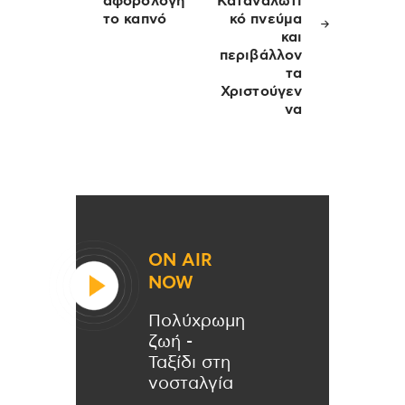
αφορολόγη
Καταναλωτι
το καπνό
κό πνεύμα
και
περιβάλλον
τα
Χριστούγεν
να
ON AIR
NOW
Πολύχρωμη
ζωή -
Ταξίδι στη
νοσταλγία