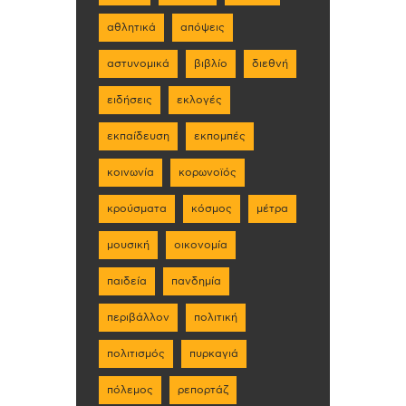
αθλητικά
απόψεις
αστυνομικά
βιβλίο
διεθνή
ειδήσεις
εκλογές
εκπαίδευση
εκπομπές
κοινωνία
κορωνοϊός
κρούσματα
κόσμος
μέτρα
μουσική
οικονομία
παιδεία
πανδημία
περιβάλλον
πολιτική
πολιτισμός
πυρκαγιά
πόλεμος
ρεπορτάζ