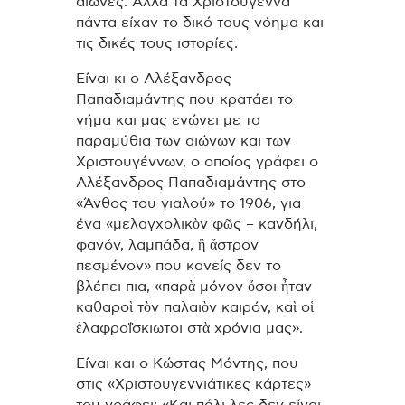
αιώνες. Αλλά τα Χριστούγεννα
πάντα είχαν το δικό τους νόημα και
τις δικές τους ιστορίες.
Είναι κι ο Αλέξανδρος
Παπαδιαμάντης που κρατάει το
νήμα και μας ενώνει με τα
παραμύθια των αιώνων και των
Χριστουγέννων, ο οποίος γράφει ο
Αλέξανδρος Παπαδιαμάντης στο
«Άνθος του γιαλού» το 1906, για
ένα «μελαγχολικὸν φῶς – κανδήλι,
φανόν, λαμπάδα, ἢ ἄστρον
πεσμένον» που κανείς δεν το
βλέπει πια, «παρὰ μόνον ὅσοι ἦταν
καθαροὶ τὸν παλαιὸν καιρόν, καὶ οἱ
ἐλαφροΐσκιωτοι στὰ χρόνια μας».
Είναι και ο Κώστας Μόντης, που
στις «Χριστουγεννιάτικες κάρτες»
του γράφει: «Και πάλι λες δεν είναι