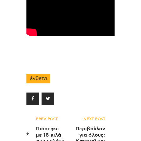
ένθετα
Πλοήγηση
PREV POST
NEXT POST
άρθρων
Πιάστηκε
Περιβάλλον
με 18 κιλά
για όλους: