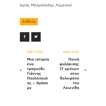
Ιεράς Μητρόπολης Λεμεσού
ένθετα
Πλοήγηση
PREV POST
NEXT POST
άρθρων
Μια ιστορία
Ποινή
ένα
φυλάκισης
τραγούδι:
17 χρόνων
Γιάννης
στον
Πουλόπουλ
δολοφόνο
ος – Αγάπα
του
με
Λεωνίδη