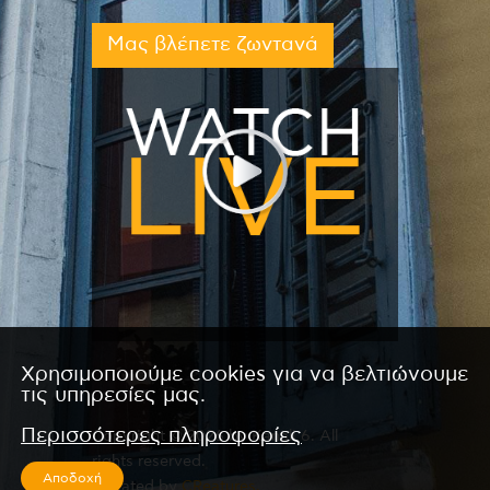
Μας βλέπετε ζωντανά
Χρησιμοποιούμε cookies για να βελτιώνουμε
τις υπηρεσίες μας.
Περισσότερες πληροφορίες
Copyright © 2026 by Kanali 6. All
rights reserved.
Αποδοχή
CReated by
CReatures.