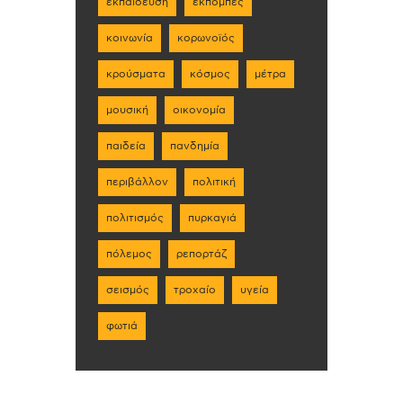
εκπαίδευση
εκπομπές
κοινωνία
κορωνοϊός
κρούσματα
κόσμος
μέτρα
μουσική
οικονομία
παιδεία
πανδημία
περιβάλλον
πολιτική
πολιτισμός
πυρκαγιά
πόλεμος
ρεπορτάζ
σεισμός
τροχαίο
υγεία
φωτιά