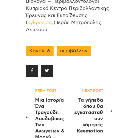
Βιολόγοι – Περιβαλλοντολόγοι
Κυπριακό Κέντρο Περιβαλλοντικής
Έρευνας και Εκπαίδευσης
(
kykpee.org
)
Ιεράς Μητρόπολης
Λεμεσού
Κανάλι 6
περιβάλλον
Πλοήγηση
PREV POST
NEXT POST
άρθρων
Μια Ιστορία
Τα γήπεδα
Ένα
όπου θα
Τραγούδι:
εγκατασταθ
Λουδοβίκος
ούν
Των
κάμερες
Ανωγείων &
Keemotion
Μαριώ –