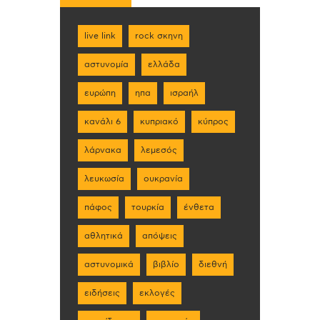
live link
rock σκηνη
αστυνομία
ελλάδα
ευρώπη
ηπα
ισραήλ
κανάλι 6
κυπριακό
κύπρος
λάρνακα
λεμεσός
λευκωσία
ουκρανία
πάφος
τουρκία
ένθετα
αθλητικά
απόψεις
αστυνομικά
βιβλίο
διεθνή
ειδήσεις
εκλογές