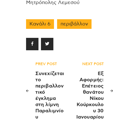
Μητρόπολης Λεμεσού
Κανάλι 6
περιβάλλον
Πλοήγηση
PREV POST
NEXT POST
άρθρων
Συνεχίζεται
Εξ
το
Αφορμής:
περιβαλλον
Επέτειος
τικό
θανάτου
έγκλημα
Νίκου
στη λίμνη
Κούρκουλο
Παραλιμνίο
υ 30
υ
Ιανουαρίου