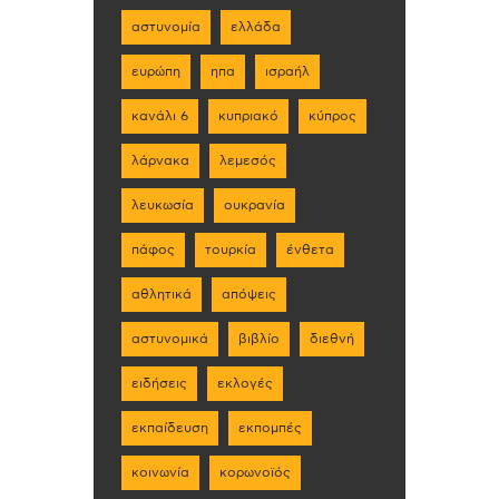
αστυνομία
ελλάδα
ευρώπη
ηπα
ισραήλ
κανάλι 6
κυπριακό
κύπρος
λάρνακα
λεμεσός
λευκωσία
ουκρανία
πάφος
τουρκία
ένθετα
αθλητικά
απόψεις
αστυνομικά
βιβλίο
διεθνή
ειδήσεις
εκλογές
εκπαίδευση
εκπομπές
κοινωνία
κορωνοϊός