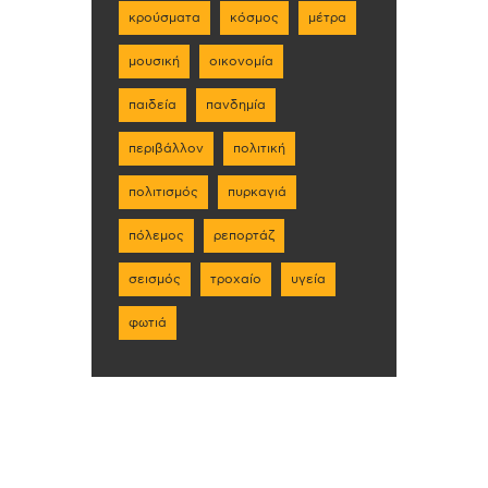
κρούσματα
κόσμος
μέτρα
μουσική
οικονομία
παιδεία
πανδημία
περιβάλλον
πολιτική
πολιτισμός
πυρκαγιά
πόλεμος
ρεπορτάζ
σεισμός
τροχαίο
υγεία
φωτιά