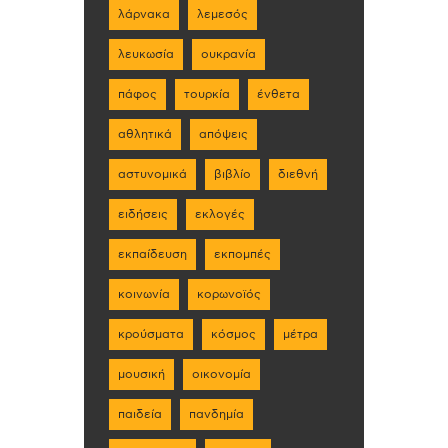
λάρνακα
λεμεσός
λευκωσία
ουκρανία
πάφος
τουρκία
ένθετα
αθλητικά
απόψεις
αστυνομικά
βιβλίο
διεθνή
ειδήσεις
εκλογές
εκπαίδευση
εκπομπές
κοινωνία
κορωνοϊός
κρούσματα
κόσμος
μέτρα
μουσική
οικονομία
παιδεία
πανδημία