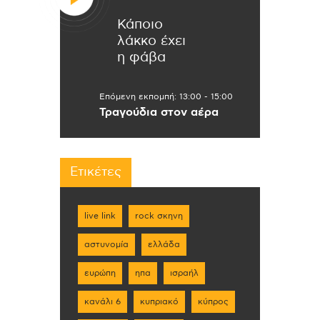
Κάποιο
λάκκο έχει
η φάβα
Επόμενη εκπομπή:
13:00
-
15:00
Τραγούδια στον αέρα
Ετικέτες
live link
rock σκηνη
αστυνομία
ελλάδα
ευρώπη
ηπα
ισραήλ
κανάλι 6
κυπριακό
κύπρος