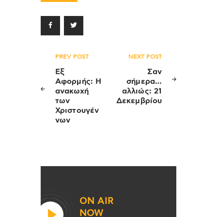
Πλοήγηση
PREV POST
NEXT POST
άρθρων
Εξ
Σαν
Αφορμής: Η
σήμερα…
ανακωχή
αλλιώς: 21
των
Δεκεμβρίου
Χριστουγέν
νων
ON AIR
NOW