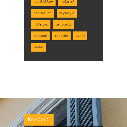
περιβάλλον
πολιτική
πολιτισμός
πυρκαγιά
πόλεμος
ρεπορτάζ
σεισμός
τροχαίο
υγεία
φωτιά
Κανάλι 6